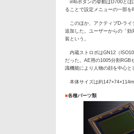
infoボタンの挙動はD700
ることで設定メニューの一部を
このほか、アクティブD-ライ
追加した。ユーザーからの「効
装という。
内蔵ストロボはGN12（ISO10
だった。AE用の1005分割RG
識機能により人物の顔を中心と
本体サイズは約147×74×114
■
各種パーツ類