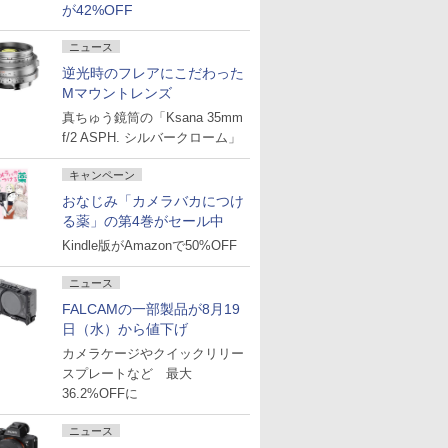
が42%OFF
ニュース
逆光時のフレアにこだわった
Mマウントレンズ
真ちゅう鏡筒の「Ksana 35mm
f/2 ASPH. シルバークローム」
キャンペーン
おなじみ「カメラバカにつけ
る薬」の第4巻がセール中
Kindle版がAmazonで50%OFF
ニュース
FALCAMの一部製品が8月19
日（水）から値下げ
カメラケージやクイックリリー
スプレートなど 最大
36.2%OFFに
ニュース