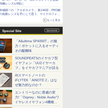
同梱レンズがII型に
赤城耕一の「アカギカメラ」 第146回：PRO銘
の魚眼レンズを手にして思う、マイクロフォー
サーズへの期待と可能性
もっと見る
Special Site
「A&ultima SP4000T」の魅
力！ポケットに入るオーディ
オの醍醐味
SOUNDPEATSのイヤカフ型
イヤフォン「UU2イヤーカ
フ」をイヤカフマニアが語る
AIスマートノートの
iFLYTEK「AINOTE 2」はな
ぜ魅力的なのか？
エントリーなのに脅威の実
力!「Osprey」Noble Audioワ
イヤレスイヤフォン4機種を
一気に聴く