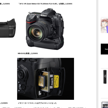
を装着したD300S
「AF-S VR Zoom Nikkor ED 70-200mm F2.8 G (IF)」を装着したD300S
MB-D10を装着したD300S
たD300S
メモリーカードスロットはダブルスロットになった