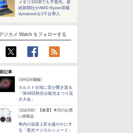
メモリ32GBでも予算内。産
経新聞社がAMD Ryzen搭載
dynabookを2千台導入
デジカメ Watch をフォローする
新記事
イベント告知
カルスト台地に音が響き渡る
「第48回秋吉台観光まつり花
火大会」
【厳選】本日のお買
ニュース
い得商品
車内の温度上昇を緩やかにす
る「遮光マジカルシェード」