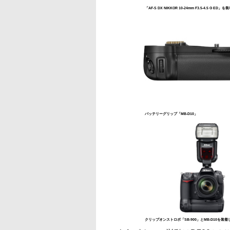
「AF-S DX NIKKOR 10-24mm F3.5-4.5 G ED」
バッテリーグリップ「MB-D10」
クリップオンストロボ「SB-900」とMB-D10を装着し