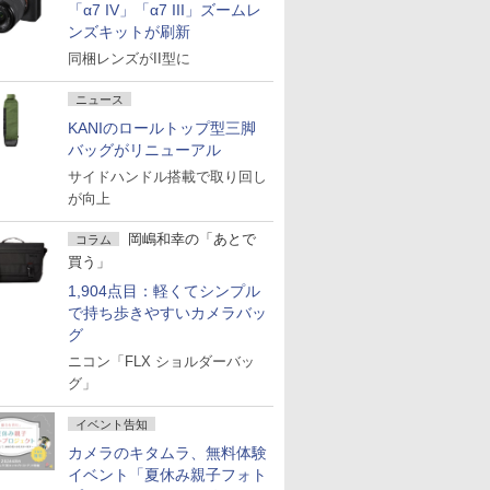
「α7 IV」「α7 III」ズームレ
ンズキットが刷新
同梱レンズがII型に
ニュース
KANIのロールトップ型三脚
バッグがリニューアル
サイドハンドル搭載で取り回し
が向上
岡嶋和幸の「あとで
コラム
買う」
1,904点目：軽くてシンプル
で持ち歩きやすいカメラバッ
グ
ニコン「FLX ショルダーバッ
グ」
イベント告知
カメラのキタムラ、無料体験
イベント「夏休み親子フォト