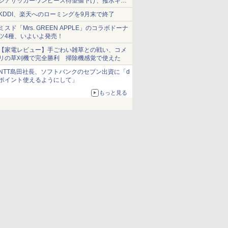
シアサッカーワンピース待望値下げ、撥水ギア
ショーツは1990円に
KDDI、楽天へのローミングを9月末で終了
ミスド「Mrs. GREEN APPLE」のコラボドーナ
ツ4種、いよいよ発売！
【家電レビュー】手ごわい雑草との戦い、コメ
リの草刈機で完全勝利 掃除機感覚で使えた
NTT島田社長、ソフトバンクのセブン出資に「d
ポイント使えるようにして」
もっと見る