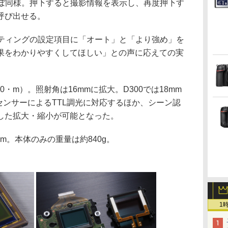
とほぼ同様。押下すると撮影情報を表示し、再度押下す
呼び出せる。
ティングの設定項目に「オート」と「より強め」を
果をわかりやすくしてほしい」との声に応えての実
0・m）。照射角は16mmに拡大。D300では18mm
BセンサーによるTTL調光に対応するほか、シーン認
した拡大・縮小が可能となった。
mm。本体のみの重量は約840g。
1