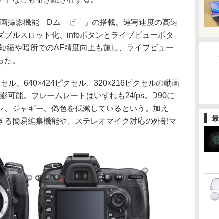
動画撮影機能「Dムービー」の搭載、連写速度の高速
ブルスロット化、infoボタンとライブビューボタ
間短縮や暗所でのAF精度向上も施し、ライブビュー
った。
セル、640×424ピクセル、320×216ピクセルの動画
式で撮影可能。フレームレートはいずれも24fps。D90に
レ、ジャギー、偽色を低減しているという。加え
最
きる簡易編集機能や、ステレオマイク対応の外部マ