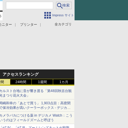
Impress サイト
全カテゴリ
モニター
プリンター
アクセスランキング
時間
24時間
1週間
1カ月
カルスト台地に音が響き渡る「第48回秋吉台観
光まつり花火大会」
岡嶋和幸の「あとで買う」 1,903点目：高密閉
で保冷効果が高いクーラーボックス - デジカメ
Watch
カメラバカにつける薬 in デジカメ Watch：こう
いうのはフィールドズームと呼ぼう
「α7 IV」「α7 III」ズームレンズキットが刷新