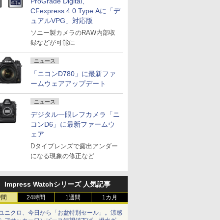
ProGrade Digital、
CFexpress 4.0 Type Aに「デ
ュアルVPG」対応版
ソニー製カメラのRAW内部収
録などが可能に
ニュース
「ニコンD780」に最新ファ
ームウェアアップデート
ニュース
デジタル一眼レフカメラ「ニ
コンD6」に最新ファームウ
ェア
Dタイプレンズで露出アンダー
になる現象の修正など
Impress Watchシリーズ 人気記事
時間
24時間
1週間
1カ月
ユニクロ、今日から「お盆特別セール」。涼感