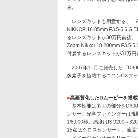
み。
レンズキットも用意する。「AF-
NIKKOR 16-85mm F3.5-5.6 
るレンズキットが30万円前後、「A
Zoom-Nikkor 18-200mm F3.5-5
付属するレンズキットが31万円
2007年11月に発売した「D3
像素子を搭載するニコンDXフ
■
高画質化したDムービーを搭載
基本性能は多くの部分をD300か
ンサー。光学ファインダーは視野
1/8,000秒。感度はISO200～
15点はクロスセンサー）。液晶
「イメージセンサークリーニン