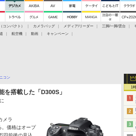
（コンパクト）
カメラバッグ
メディア/リーダー
三脚/一脚/雲台
道
航空機
動画
キャンペーン
ニコン
1
能を搭載した「D300S」
に
カメラ
する。価格はオープ
万円前後の見込