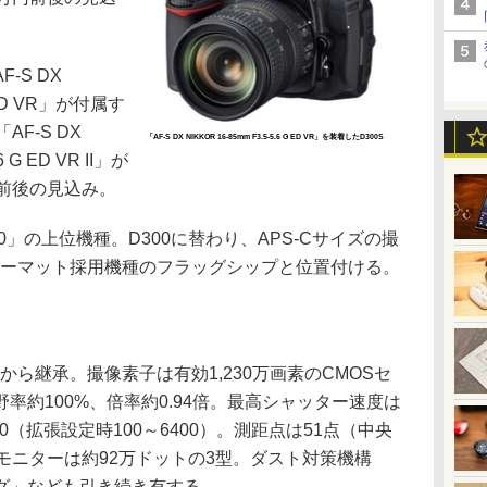
S DX
G ED VR」が付属す
F-S DX
「AF-S DX NIKKOR 16-85mm F3.5-5.6 G ED VR」を装着したD300S
.6 G ED VR II」が
前後の見込み。
00」の上位機種。D300に替わり、APS-Cサイズの撮
ォーマット採用機種のフラッグシップと位置付ける。
ら継承。撮像素子は有効1,230万画素のCMOSセ
率約100%、倍率約0.94倍。最高シャッター速度は
3200（拡張設定時100～6400）。測距点は51点（中央
モニターは約92万ドットの3型。ダスト対策機構
グ」なども引き続き有する。