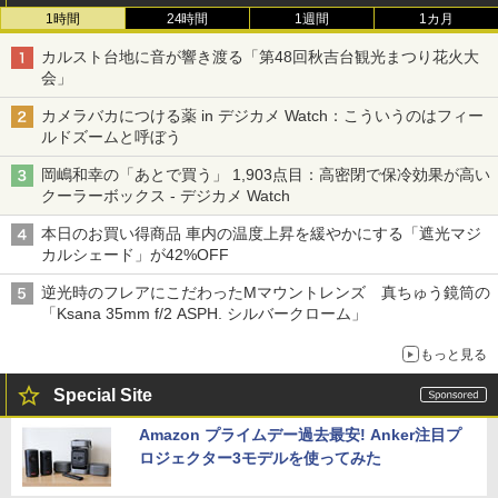
1時間
24時間
1週間
1カ月
カルスト台地に音が響き渡る「第48回秋吉台観光まつり花火大
会」
カメラバカにつける薬 in デジカメ Watch：こういうのはフィー
ルドズームと呼ぼう
岡嶋和幸の「あとで買う」 1,903点目：高密閉で保冷効果が高い
クーラーボックス - デジカメ Watch
本日のお買い得商品 車内の温度上昇を緩やかにする「遮光マジ
カルシェード」が42%OFF
逆光時のフレアにこだわったMマウントレンズ 真ちゅう鏡筒の
「Ksana 35mm f/2 ASPH. シルバークローム」
もっと見る
Special Site
Amazon プライムデー過去最安! Anker注目プ
ロジェクター3モデルを使ってみた