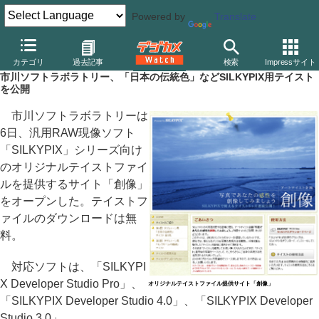
Powered by
Translate
デジカメ Watch
PC/モバイル関連
アプリ/ソフトウェア
シルキ
カテゴリ
過去記事
検索
Impressサイト
市川ソフトラボラトリー、「日本の伝統色」などSILKYPIX用テイスト
を公開
市川ソフトラボラトリーは
6日、汎用RAW現像ソフト
「SILKYPIX」シリーズ向け
のオリジナルテイストファイ
ルを提供するサイト「創像」
をオープンした。テイストフ
ァイルのダウンロードは無
料。
対応ソフトは、「SILKYPI
X Developer Studio Pro」、
オリジナルテイストファイル提供サイト「創像」
「SILKYPIX Developer Studio 4.0」、「SILKYPIX Developer
Studio 3.0」。