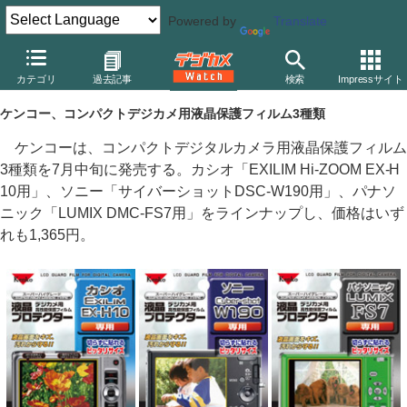
Powered by
Translate
デジカメ Watch
カメラ
レンズ一体型（コンパクト）カメラ
カ
カテゴリ
過去記事
検索
Impressサイト
ケンコー、コンパクトデジカメ用液晶保護フィルム3種類
ケンコーは、コンパクトデジタルカメラ用液晶保護フィルム
3種類を7月中旬に発売する。カシオ「EXILIM Hi-ZOOM EX-H
10用」、ソニー「サイバーショットDSC-W190用」、パナソ
ニック「LUMIX DMC-FS7用」をラインナップし、価格はいず
れも1,365円。