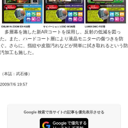
EXILIM Hi-ZOOM EX-H10用
サイバーショットDSC-W190用
LUMIX DMC-FS7用
多層幕を施した新ARコートを採用し、反射の低減を図っ
た。また、ハードコート層により液晶モニターの傷つきを防
ぐ。さらに、指紋や皮脂汚れなどが簡単に拭き取れるという防
汚加工も施した。
（本誌：武石修）
2009/7/6 19:57
Google 検索で当サイトの記事を優先表示させる