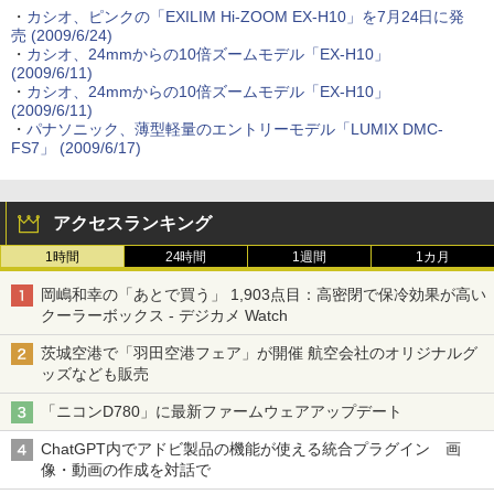
・
カシオ、ピンクの「EXILIM Hi-ZOOM EX-H10」を7月24日に発
売 (2009/6/24)
・
カシオ、24mmからの10倍ズームモデル「EX-H10」
(2009/6/11)
・
カシオ、24mmからの10倍ズームモデル「EX-H10」
(2009/6/11)
・
パナソニック、薄型軽量のエントリーモデル「LUMIX DMC-
FS7」 (2009/6/17)
アクセスランキング
1時間
24時間
1週間
1カ月
岡嶋和幸の「あとで買う」 1,903点目：高密閉で保冷効果が高い
クーラーボックス - デジカメ Watch
茨城空港で「羽田空港フェア」が開催 航空会社のオリジナルグ
ッズなども販売
「ニコンD780」に最新ファームウェアアップデート
ChatGPT内でアドビ製品の機能が使える統合プラグイン 画
像・動画の作成を対話で