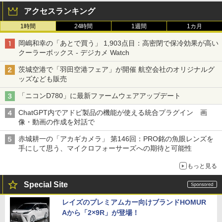
アクセスランキング
1時間
24時間
1週間
1カ月
岡嶋和幸の「あとで買う」 1,903点目：高密閉で保冷効果が高い
クーラーボックス - デジカメ Watch
茨城空港で「羽田空港フェア」が開催 航空会社のオリジナルグ
ッズなども販売
「ニコンD780」に最新ファームウェアアップデート
ChatGPT内でアドビ製品の機能が使える統合プラグイン 画
像・動画の作成を対話で
赤城耕一の「アカギカメラ」 第146回：PRO銘の魚眼レンズを
手にして思う、マイクロフォーサーズへの期待と可能性
もっと見る
Special Site
レイズのプレミアムカー向けブランドHOMUR
Aから「2×9R」が登場！