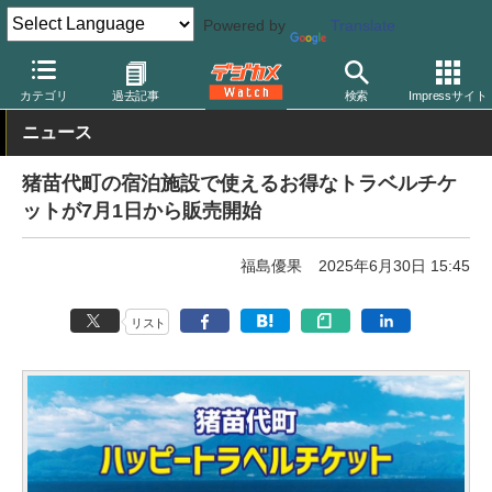
Powered by
Translate
デジカメ Watch
撮影情報
旅行
カテゴリ
過去記事
検索
Impressサイト
ニュース
猪苗代町の宿泊施設で使えるお得なトラベルチケ
ットが7月1日から販売開始
福島優果
2025年6月30日 15:45
リスト