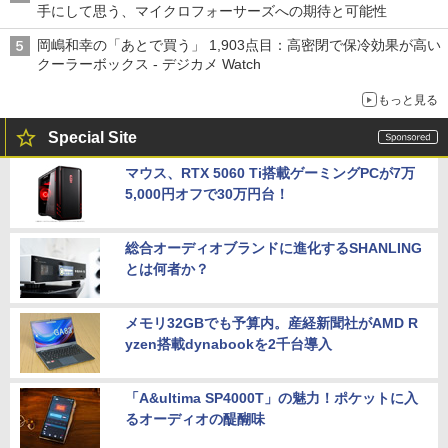
手にして思う、マイクロフォーサーズへの期待と可能性
岡嶋和幸の「あとで買う」 1,903点目：高密閉で保冷効果が高い
クーラーボックス - デジカメ Watch
もっと見る
Special Site
マウス、RTX 5060 Ti搭載ゲーミングPCが7万
5,000円オフで30万円台！
総合オーディオブランドに進化するSHANLING
とは何者か？
メモリ32GBでも予算内。産経新聞社がAMD R
yzen搭載dynabookを2千台導入
「A&ultima SP4000T」の魅力！ポケットに入
るオーディオの醍醐味