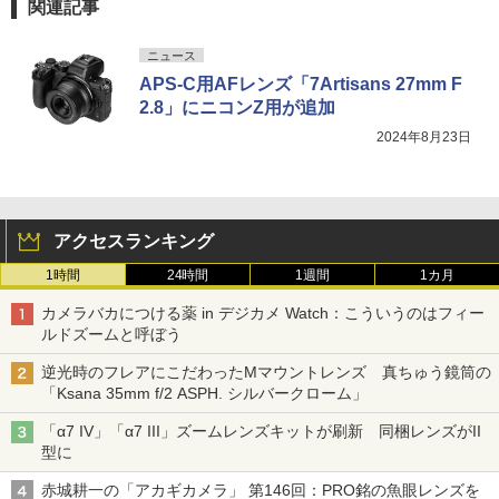
関連記事
ニュース
APS-C用AFレンズ「7Artisans 27mm F
2.8」にニコンZ用が追加
2024年8月23日
アクセスランキング
1時間
24時間
1週間
1カ月
カメラバカにつける薬 in デジカメ Watch：こういうのはフィー
ルドズームと呼ぼう
逆光時のフレアにこだわったMマウントレンズ 真ちゅう鏡筒の
「Ksana 35mm f/2 ASPH. シルバークローム」
「α7 IV」「α7 III」ズームレンズキットが刷新 同梱レンズがII
型に
赤城耕一の「アカギカメラ」 第146回：PRO銘の魚眼レンズを