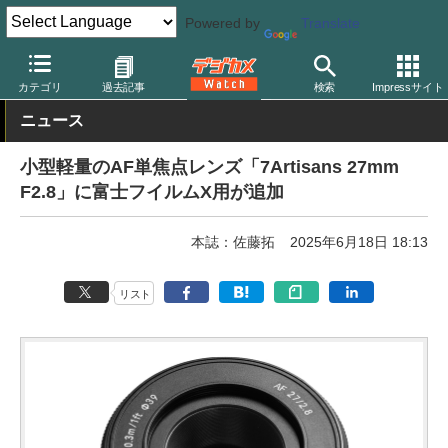
Powered by
Translate
デジカメ Watch
レンズ
交換レンズ
カテゴリ
過去記事
検索
Impressサイト
ニュース
小型軽量のAF単焦点レンズ「7Artisans 27mm
F2.8」に富士フイルムX用が追加
本誌：佐藤拓
2025年6月18日 18:13
リスト