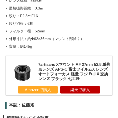
レンズ構成 : 5群6枚
最短撮影距離：0.3m
絞り：F2.8〜F16
絞り羽根：6枚
フィルター径：52mm
外形寸法：約Φ62×36mm（マウント部除く）
質量：約145g
7artisans Xマウント AF 27mm f/2.8 単焦
点レンズ APS-C 富士フイルムX レンズ
オートフォーカス 軽量 フジ Fuji X 交換
レンズ ブラック 七工匠
Amazonで購入
楽天で購入
本誌：佐藤拓
編集部のおすすめ記事