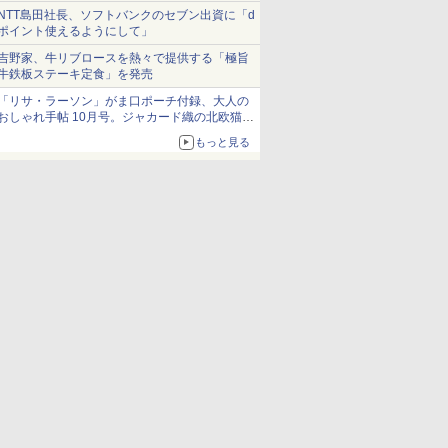
NTT島田社長、ソフトバンクのセブン出資に「d
ポイント使えるようにして」
吉野家、牛リブロースを熱々で提供する「極旨
牛鉄板ステーキ定食」を発売
「リサ・ラーソン」がま口ポーチ付録、大人の
おしゃれ手帖 10月号。ジャカード織の北欧猫デ
ザイン
もっと見る