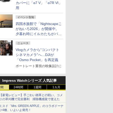
カバーに「α7 V」「α7R VI」
用
イベント告知
四国水族館で「Nightscapeこ
がねいろ2026」が開催中。
夕暮れ時にイルカたちがパフ
ォーマンスを繰り広げる
ニュース
Vlogカメラから“コンパクト
シネマカメラ”へ…DJIが
「Osmo Pocket」を再定義
ポートレート重視の映像設計に
Impress Watchシリーズ 人気記事
時間
24時間
1週間
1カ月
【家電レビュー】手ごわい雑草との戦い、コメ
リの草刈機で完全勝利 掃除機感覚で使えた
ミスド「Mrs. GREEN APPLE」のコラボドーナ
ツ4種、いよいよ発売！