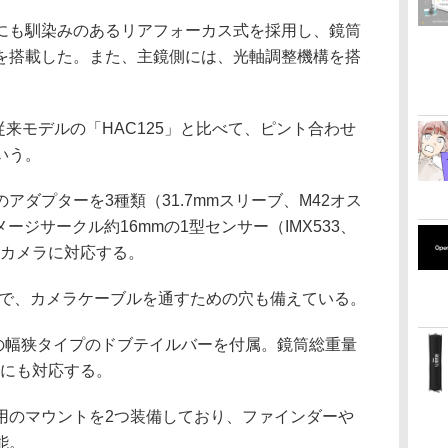
にも馴染みのあるリアフォーカス式を採用し、鏡筒
を搭載した。また、主鏡側には、光軸調整機構を搭
従来モデルの「HAC125」と比べて、ピント合わせ
いう。
アダプターを3種類（31.7mmスリーブ、M42オス
ージサークル約16mmの1型センサー（IMX533、
OSカメラに対応する。
mで、カメラケーブルを通すための穴も備えている。
mの幅狭タイプのドブテイルバーを付属。鏡筒総重量
用にも対応する。
用のマウントを2つ装備しており、ファインダーや
能。