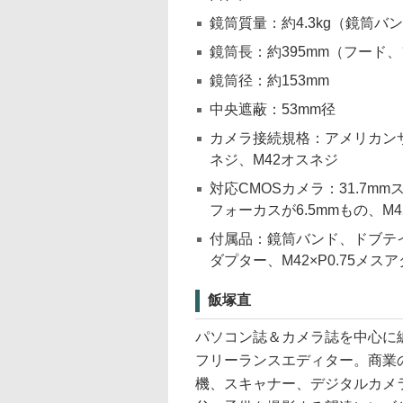
鏡筒質量：約4.3kg（鏡筒
鏡筒長：約395mm（フード
鏡筒径：約153mm
中央遮蔽：53mm径
カメラ接続規格：アメリカンサ
ネジ、M42オスネジ
対応CMOSカメラ：31.7m
フォーカスが6.5mmもの、M
付属品：鏡筒バンド、ドブテイル
ダプター、M42×P0.75メス
飯塚直
パソコン誌＆カメラ誌を中心に編
フリーランスエディター。商業
機、スキャナー、デジタルカメ