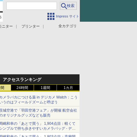
Impress サイト
全カテゴリ
モニター
プリンター
アクセスランキング
時間
24時間
1週間
1カ月
カメラバカにつける薬 in デジカメ Watch：こう
いうのはフィールドズームと呼ぼう
茨城空港で「羽田空港フェア」が開催 航空会社
のオリジナルグッズなども販売
岡嶋和幸の「あとで買う」 1,904点目：軽くて
シンプルで持ち歩きやすいカメラバッグ - デジ
カメ Watch
岡嶋和幸の「あとで買う」 1,903点目：高密閉