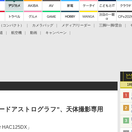
（コンパクト）
カメラバッグ
メディア/リーダー
三脚/一脚/雲台
道
航空機
動画
キャンペーン
1
スピードアストログラフ”、天体撮影専用
 HAC125DX」