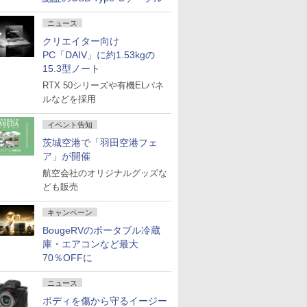
ニュース
クリエイター向け
PC「DAIV」に約1.53kgの
15.3型ノート
RTX 50シリーズや有機ELパネ
ルなどを採用
イベント告知
茨城空港で「羽田空港フェ
ア」が開催
航空会社のオリジナルグッズな
ども販売
キャンペーン
BougeRVのポータブル冷蔵
庫・エアコンなど最大
70％OFFに
ニュース
ボディを傷から守るイージー