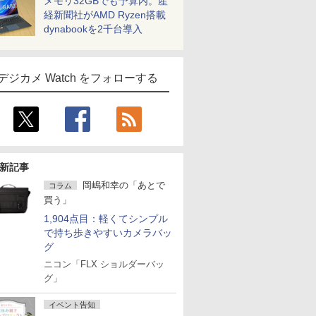
メモリ32GBでも予算内。産
経新聞社がAMD Ryzen搭載
dynabookを2千台導入
デジカメ Watch をフォローする
新記事
岡嶋和幸の「あとで
コラム
買う」
1,904点目：軽くてシンプル
で持ち歩きやすいカメラバッ
グ
ニコン「FLX ショルダーバッ
グ」
イベント告知