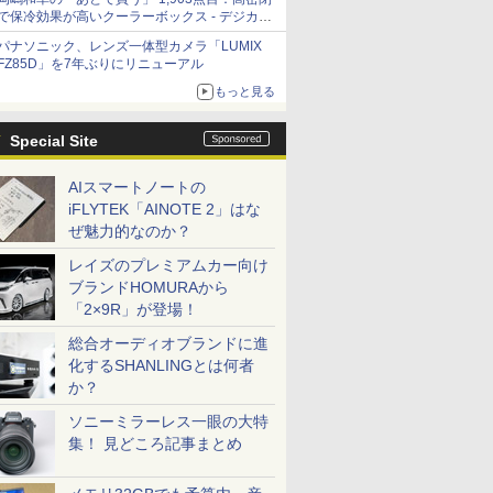
で保冷効果が高いクーラーボックス - デジカメ
Watch
パナソニック、レンズ一体型カメラ「LUMIX
FZ85D」を7年ぶりにリニューアル
もっと見る
Special Site
AIスマートノートの
iFLYTEK「AINOTE 2」はな
ぜ魅力的なのか？
レイズのプレミアムカー向け
ブランドHOMURAから
「2×9R」が登場！
総合オーディオブランドに進
化するSHANLINGとは何者
か？
ソニーミラーレス一眼の大特
集！ 見どころ記事まとめ