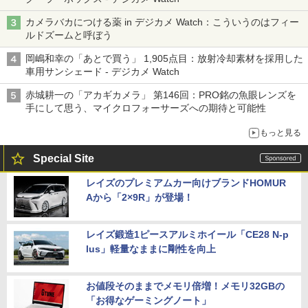
カメラバカにつける薬 in デジカメ Watch：こういうのはフィー
ルドズームと呼ぼう
岡嶋和幸の「あとで買う」 1,905点目：放射冷却素材を採用した
車用サンシェード - デジカメ Watch
赤城耕一の「アカギカメラ」 第146回：PRO銘の魚眼レンズを
手にして思う、マイクロフォーサーズへの期待と可能性
もっと見る
Special Site
レイズのプレミアムカー向けブランドHOMUR
Aから「2×9R」が登場！
レイズ鍛造1ピースアルミホイール「CE28 N-p
lus」軽量なままに剛性を向上
お値段そのままでメモリ倍増！メモリ32GBの
「お得なゲーミングノート」