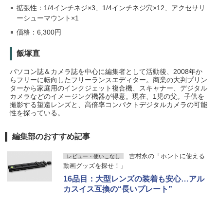
拡張性：1/4インチネジ×3、1/4インチネジ穴×12、アクセサリ
ーシューマウント×1
価格：6,300円
飯塚直
パソコン誌＆カメラ誌を中心に編集者として活動後、2008年か
らフリーに転向したフリーランスエディター。商業の大判プリン
ターから家庭用のインクジェット複合機、スキャナー、デジタル
カメラなどのイメージング機器が得意。現在、1児の父。子供を
撮影する望遠レンズと、高倍率コンパクトデジタルカメラの可能
性を探っている。
編集部のおすすめ記事
吉村永の「ホントに使える
レビュー・使いこなし
動画グッズを探せ！」
16品目：大型レンズの装着も安心…アル
カスイス互換の“長いプレート”