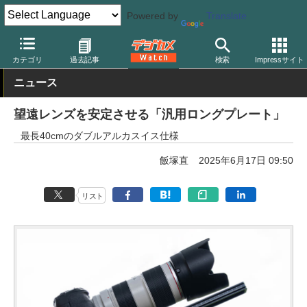
Powered by
Translate
デジカメ Watch
撮影用品
三脚/一脚/雲台
カテゴリ
過去記事
検索
Impressサイト
ニュース
望遠レンズを安定させる「汎用ロングプレート」
最長40cmのダブルアルカスイス仕様
飯塚直
2025年6月17日 09:50
リスト