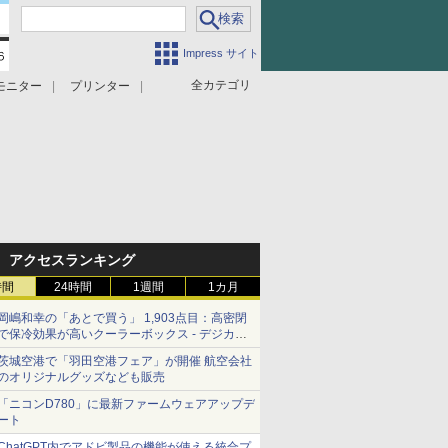
Impress サイト
全カテゴリ
モニター
プリンター
アクセスランキング
時間
24時間
1週間
1カ月
岡嶋和幸の「あとで買う」 1,903点目：高密閉
で保冷効果が高いクーラーボックス - デジカメ
Watch
茨城空港で「羽田空港フェア」が開催 航空会社
のオリジナルグッズなども販売
「ニコンD780」に最新ファームウェアアップデ
ート
ChatGPT内でアドビ製品の機能が使える統合プ