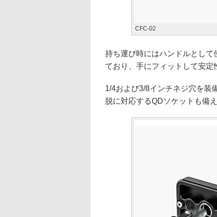
CFC-02
持ち運び時にはハンドルとして
ており、手にフィットして安定
1/4および3/8インチネジ穴を
脱に対応するQDソケットも備