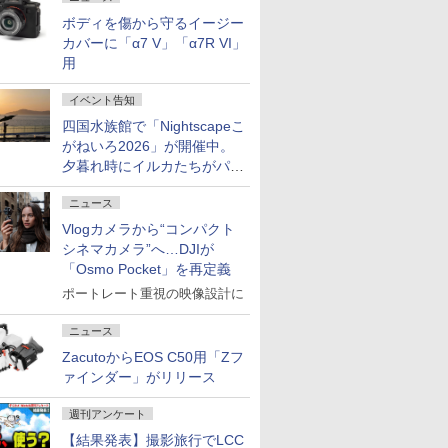
ボディを傷から守るイージー
カバーに「α7 V」「α7R VI」
用
イベント告知
四国水族館で「Nightscapeこ
がねいろ2026」が開催中。
夕暮れ時にイルカたちがパフ
ォーマンスを繰り広げる
ニュース
Vlogカメラから“コンパクト
シネマカメラ”へ…DJIが
「Osmo Pocket」を再定義
ポートレート重視の映像設計に
ニュース
ZacutoからEOS C50用「Zフ
ァインダー」がリリース
週刊アンケート
【結果発表】撮影旅行でLCC