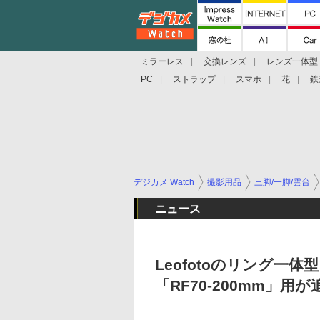
ミラーレス
交換レンズ
レンズ一体型
PC
ストラップ
スマホ
花
鉄
デジカメ Watch
撮影用品
三脚/一脚/雲台
ニュース
Leofotoのリング一体
「RF70-200mm」用が