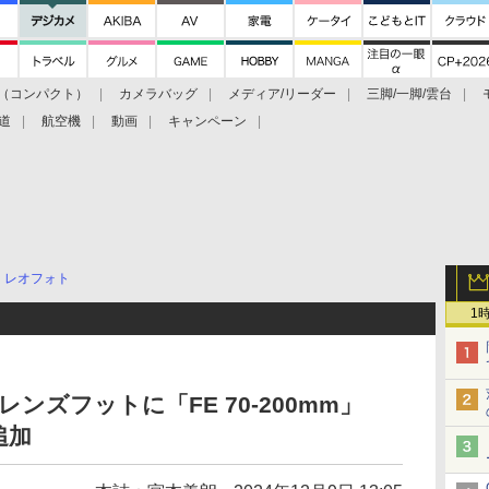
（コンパクト）
カメラバッグ
メディア/リーダー
三脚/一脚/雲台
道
航空機
動画
キャンペーン
レオフォト
1
型レンズフットに「FE 70-200mm」
追加