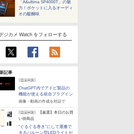
「A&ultima SP4000T」の魅
力！ポケットに入るオーディ
オの醍醐味
デジカメ Watch をフォローする
新記事
ニュース
ChatGPT内でアドビ製品の
機能が使える統合プラグイン
画像・動画の作成を対話で
【厳選】本日のお買
ニュース
い得商品
“ぐるぐる巻き”にして運搬で
きるバルーン型LEDライトが