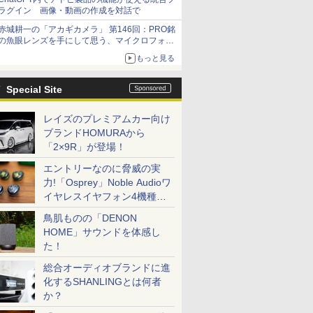
ラグイン 画像・動画の作成を対話で
赤城耕一の「アカギカメラ」 第146回：PRO銘
の魚眼レンズを手にして思う、マイクロフォー
サーズへの期待と可能性
もっと見る
Special Site
レイズのプレミアムカー向け
ブランドHOMURAから
「2×9R」が登場！
エントリーなのに脅威の実
力!「Osprey」Noble Audioワ
イヤレスイヤフォン4機種を
一気に聴く
鳥肌ものの「DENON
HOME」サウンドを体感し
た！
総合オーディオブランドに進
化するSHANLINGとは何者
か？