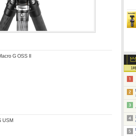
cro G OSS II
1
S USM