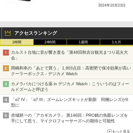
2024年10月23日
アクセスランキング
1時間
24時間
1週間
1カ月
カルスト台地に音が響き渡る「第48回秋吉台観光まつり花火大
会」
岡嶋和幸の「あとで買う」 1,903点目：高密閉で保冷効果が高い
クーラーボックス - デジカメ Watch
カメラバカにつける薬 in デジカメ Watch：こういうのはフィー
ルドズームと呼ぼう
「α7 IV」「α7 III」ズームレンズキットが刷新 同梱レンズがII
型に
赤城耕一の「アカギカメラ」 第146回：PRO銘の魚眼レンズを
手にして思う、マイクロフォーサーズへの期待と可能性
もっと見る