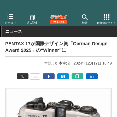
デジカメ Watch
フィルム関連
フィルムカメラ
カテゴリ
過去記事
検索
Impressサイト
ニュース
PENTAX 17が国際デザイン賞「German Design
Award 2025」の“Winner”に
本誌：折本幸治
2024年12月17日 18:49
リスト