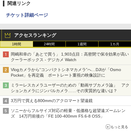
関連リンク
チケット詳細ページ
アクセスランキング
1時間
24時間
1週間
1カ月
岡嶋和幸の「あとで買う」 1,903点目：高密閉で保冷効果が高い
クーラーボックス - デジカメ Watch
Vlogカメラから“コンパクトシネマカメラ”へ…DJIが「Osmo
Pocket」を再定義 ポートレート重視の映像設計に
ミラーレスカメラユーザーのための「動画サブカメラ論」 アク
ションカメラにジンバルカメラ……その実質的な違いは？
3万円で買える800mmのアクロマート望遠鏡
ソニーからフルサイズ対応の軽量・低価格な超望遠ズームレン
ズ 14万円前後の「FE 100-400mm F5.6-8 OSS」
もっと見る