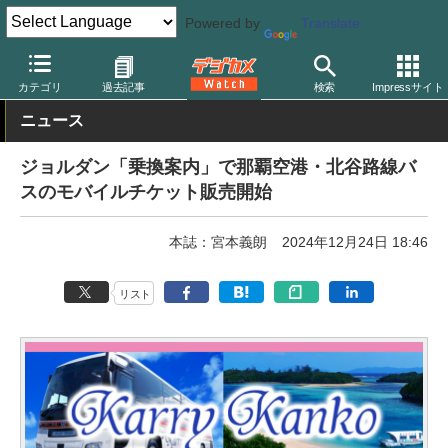
Powered by
Translate
デジカメ Watch
撮影情報
旅行
カテゴリ
過去記事
検索
Impressサイト
ニュース
ジョルダン「乗換案内」で那覇空港・北谷路線バ
スのモバイルチケット販売開始
本誌：宮本義朗
2024年12月24日 18:46
リスト