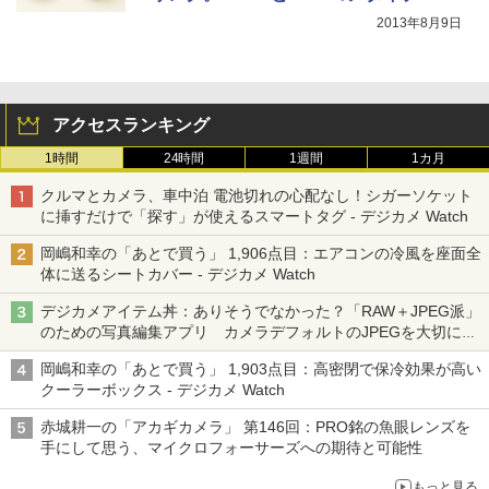
2013年8月9日
アクセスランキング
1時間
24時間
1週間
1カ月
クルマとカメラ、車中泊 電池切れの心配なし！シガーソケット
に挿すだけで「探す」が使えるスマートタグ - デジカメ Watch
岡嶋和幸の「あとで買う」 1,906点目：エアコンの冷風を座面全
体に送るシートカバー - デジカメ Watch
デジカメアイテム丼：ありそうでなかった？「RAW＋JPEG派」
のための写真編集アプリ カメラデフォルトのJPEGを大切にす
る「Filmator」
岡嶋和幸の「あとで買う」 1,903点目：高密閉で保冷効果が高い
クーラーボックス - デジカメ Watch
赤城耕一の「アカギカメラ」 第146回：PRO銘の魚眼レンズを
手にして思う、マイクロフォーサーズへの期待と可能性
もっと見る