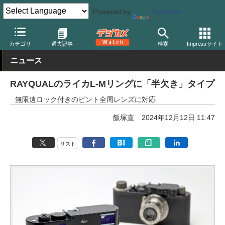
Powered by
Translate
デジカメ Watch
レンズ
マウントアダプター
レイクォール
カテゴリ
過去記事
検索
Impressサイト
ニュース
RAYQUALのライカL-Mリングに「半欠き」タイプ
無限遠ロック付きのピント全周レンズに対応
飯塚直
2024年12月12日 11:47
リスト