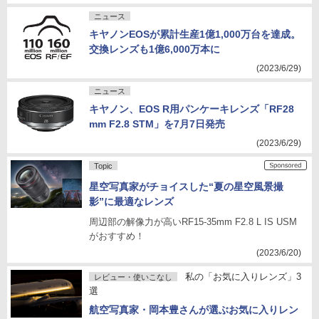
ニュース
キヤノンEOSが累計生産1億1,000万台を達成。
交換レンズも1億6,000万本に
(2023/6/29)
ニュース
キヤノン、EOS R用パンケーキレンズ「RF28
mm F2.8 STM」を7月7日発売
(2023/6/29)
Topic
星空写真家がチョイスした“夏の星空風景撮
影”に最適なレンズ
周辺部の解像力が高いRF15-35mm F2.8 L IS USM
がおすすめ！
(2023/6/20)
私の「お気に入りレンズ」3
レビュー・使いこなし
選
航空写真家・岡本豊さんが選ぶお気に入りレン