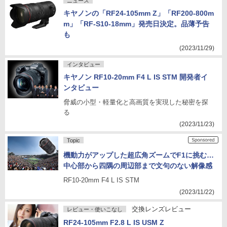
ニュース
キヤノンの「RF24-105mm Z」「RF200-800m
m」「RF-S10-18mm」発売日決定。品薄予告
も
(2023/11/29)
インタビュー
キヤノン RF10-20mm F4 L IS STM 開発者イ
ンタビュー
脅威の小型・軽量化と高画質を実現した秘密を探
る
(2023/11/23)
Topic
機動力がアップした超広角ズームでF1に挑む…
中心部から四隅の周辺部まで文句のない解像感
RF10-20mm F4 L IS STM
(2023/11/22)
交換レンズレビュー
レビュー・使いこなし
RF24-105mm F2.8 L IS USM Z