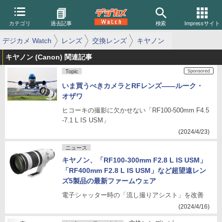
カテゴリ
過去記事
検索
Impressサイト
デジカメ Watch
レンズ
交換レンズ
キヤノン
キヤノン (Canon) 関連記事
Topic
いま買うべきカメラとRFレンズ——ルーク・
オザワ
ヒコーキの撮影に欠かせない「RF100-500mm F4.5
-7.1 L IS USM」
(2024/4/23)
ニュース
キヤノン、「RF100-300mm F2.8 L IS USM」
「RF400mm F2.8 L IS USM」など超望遠レン
ズ5製品の最新ファームウェア
電子シャッター時の「流し撮りアシスト」を改善
(2024/4/16)