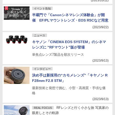
(2023/10/11)
イベント告知
半蔵門で「Canonシネマレンズ体験会」が開
催 EF/PLマウントレンズ・EOS R5Cなど用意
(2023/9/22)
ニュース
キヤノン「CINEMA EOS SYSTEM」のシネマ
レンズに “RFマウント”版が登場
単焦点レンズ7製品を順次リリース
(2023/9/13)
インタビュー
決め手は新採用の“カモメレンズ”「キヤノン R
F28mm F2.8 STM」
最新技術と発想で挑む、小型・高画質・手頃な価
格
(2023/9/13)
RFレンズと行く小さな旅 写真家の
REAL FOCUS
眼差しとその軌跡