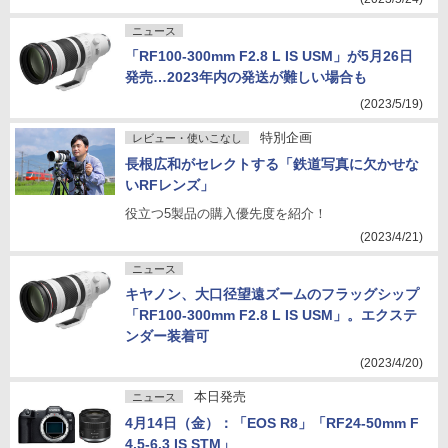
ニュース
「RF100-300mm F2.8 L IS USM」が5月26日
発売…2023年内の発送が難しい場合も
(2023/5/19)
特別企画
レビュー・使いこなし
長根広和がセレクトする「鉄道写真に欠かせな
いRFレンズ」
役立つ5製品の購入優先度を紹介！
(2023/4/21)
ニュース
キヤノン、大口径望遠ズームのフラッグシップ
「RF100-300mm F2.8 L IS USM」。エクステ
ンダー装着可
(2023/4/20)
本日発売
ニュース
4月14日（金）：「EOS R8」「RF24-50mm F
4.5-6.3 IS STM」