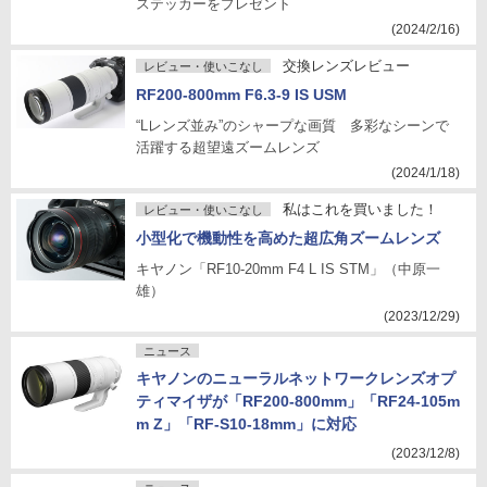
ステッカーをプレゼント
(2024/2/16)
交換レンズレビュー
レビュー・使いこなし
RF200-800mm F6.3-9 IS USM
“Lレンズ並み”のシャープな画質 多彩なシーンで
活躍する超望遠ズームレンズ
(2024/1/18)
私はこれを買いました！
レビュー・使いこなし
小型化で機動性を高めた超広角ズームレンズ
キヤノン「RF10-20mm F4 L IS STM」（中原一
雄）
(2023/12/29)
ニュース
キヤノンのニューラルネットワークレンズオプ
ティマイザが「RF200-800mm」「RF24-105m
m Z」「RF-S10-18mm」に対応
(2023/12/8)