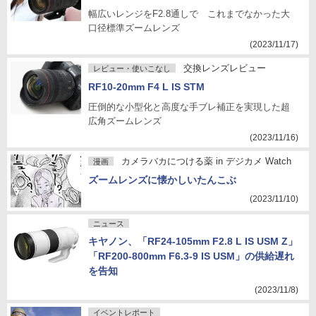
幅広いレンジをF2.8通しで これまでなかった大
口径標準ズームレンズ
(2023/11/17)
交換レンズレビュー
レビュー・使いこなし
RF10-20mm F4 L IS STM
圧倒的な小型化と高度な手ブレ補正を実現した超
広角ズームレンズ
(2023/11/16)
カメラバカにつける薬 in デジカメ Watch
漫画
ズームレンズに懐かしいたんこぶ
(2023/11/10)
ニュース
キヤノン、「RF24-105mm F2.8 L IS USM Z」
「RF200-800mm F6.3-9 IS USM」の供給遅れ
を告知
(2023/11/8)
イベントレポート