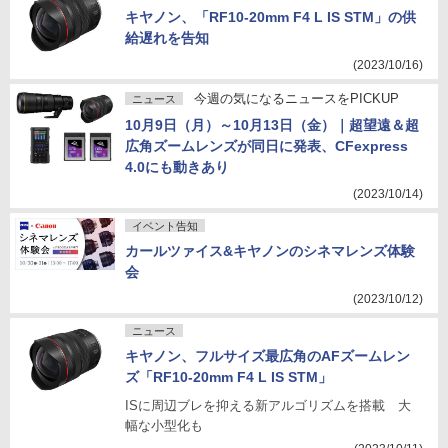
キヤノン、「RF10-20mm F4 L IS STM」の供
給遅れを告知
(2023/10/16)
今週の気になるニュースをPICKUP
ニュース
10月9日（月）～10月13日（金）｜超望遠＆超
広角ズームレンズが同日に発表、CFexpress
4.0にも動きあり
(2023/10/14)
イベント告知
カールツァイス&キヤノンのシネマレンズ体験
会
(2023/10/12)
ニュース
キヤノン、フルサイズ最広角のAFズームレン
ズ「RF10-20mm F4 L IS STM」
ISに周辺ブレを抑える新アルゴリズムを搭載 大
幅な小型化も