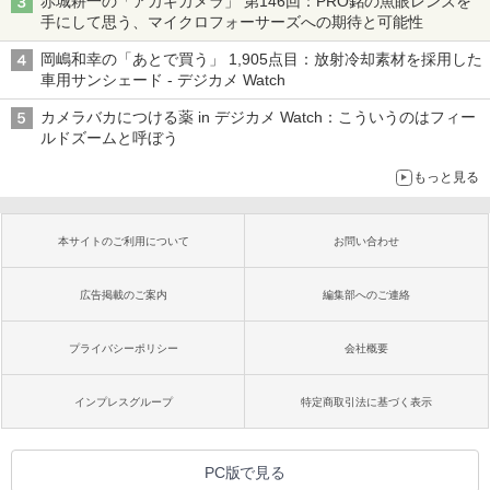
赤城耕一の「アカギカメラ」 第146回：PRO銘の魚眼レンズを
手にして思う、マイクロフォーサーズへの期待と可能性
岡嶋和幸の「あとで買う」 1,905点目：放射冷却素材を採用した
車用サンシェード - デジカメ Watch
カメラバカにつける薬 in デジカメ Watch：こういうのはフィー
ルドズームと呼ぼう
もっと見る
本サイトのご利用について
お問い合わせ
広告掲載のご案内
編集部へのご連絡
プライバシーポリシー
会社概要
インプレスグループ
特定商取引法に基づく表示
PC版で見る