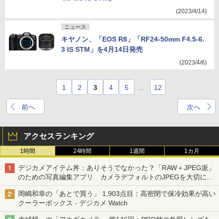
(2023/4/14)
ニュース
キヤノン、「EOS R8」「RF24-50mm F4.5-6.
3 IS STM」を4月14日発売
(2023/4/6)
1
2
3
4
5
…
12
前へ
次へ
アクセスランキング
1時間
24時間
1週間
1カ月
デジカメアイテム丼：ありそうでなかった？「RAW＋JPEG派」
のための写真編集アプリ カメラデフォルトのJPEGを大切にす
る「Filmator」
岡嶋和幸の「あとで買う」 1,903点目：高密閉で保冷効果が高い
クーラーボックス - デジカメ Watch