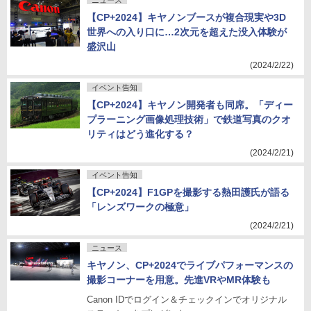
ニュース
【CP+2024】キヤノンブースが複合現実や3D
世界への入り口に…2次元を超えた没入体験が
盛沢山
(2024/2/22)
イベント告知
【CP+2024】キヤノン開発者も同席。「ディー
プラーニング画像処理技術」で鉄道写真のクオ
リティはどう進化する？
(2024/2/21)
イベント告知
【CP+2024】F1GPを撮影する熱田護氏が語る
「レンズワークの極意」
(2024/2/21)
ニュース
キヤノン、CP+2024でライブパフォーマンスの
撮影コーナーを用意。先進VRやMR体験も
Canon IDでログイン＆チェックインでオリジナル