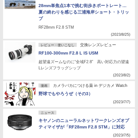
28mm単焦点1本で挑む街歩きポートレート…
夏の終わりを感じる三浦海岸ショート・トリッ
プ
RF28mm F2.8 STM
(2023/8/25)
交換レンズレビュー
レビュー・使いこなし
RF100-300mm F2.8 L IS USM
超望遠ズームなのに“全域F2.8” 高い対応力の望遠
Lレンズフラッグシップ
(2023/8/2)
カメラバカにつける薬 in デジカメ Watch
漫画
野球でもやろうぜ（その3）
(2023/7/7)
ニュース
キヤノンのニューラルネットワークレンズオプ
ティマイザが「RF28mm F2.8 STM」に対応
(2023/7/5)