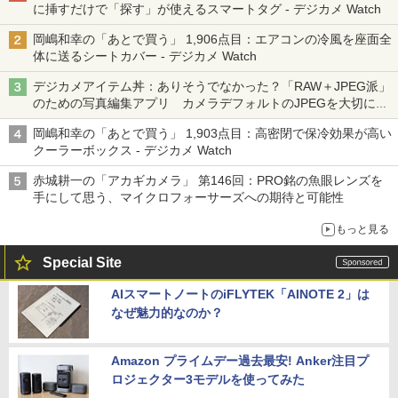
に挿すだけで「探す」が使えるスマートタグ - デジカメ Watch
岡嶋和幸の「あとで買う」 1,906点目：エアコンの冷風を座面全
体に送るシートカバー - デジカメ Watch
デジカメアイテム丼：ありそうでなかった？「RAW＋JPEG派」
のための写真編集アプリ カメラデフォルトのJPEGを大切にす
る「Filmator」
岡嶋和幸の「あとで買う」 1,903点目：高密閉で保冷効果が高い
クーラーボックス - デジカメ Watch
赤城耕一の「アカギカメラ」 第146回：PRO銘の魚眼レンズを
手にして思う、マイクロフォーサーズへの期待と可能性
もっと見る
Special Site
AIスマートノートのiFLYTEK「AINOTE 2」は
なぜ魅力的なのか？
Amazon プライムデー過去最安! Anker注目プ
ロジェクター3モデルを使ってみた