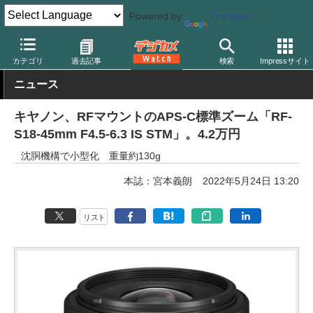
Powered by
Translate
デジカメ Watch
レンズ
交換レンズ
キヤノン
カテゴリ
過去記事
検索
Impressサイト
ニュース
キヤノン、RFマウントのAPS-C標準ズーム「RF-
S18-45mm F4.5-6.3 IS STM」。4.2万円
沈胴機構で小型化 重量約130g
本誌：宮本義朗
2022年5月24日 13:20
リスト