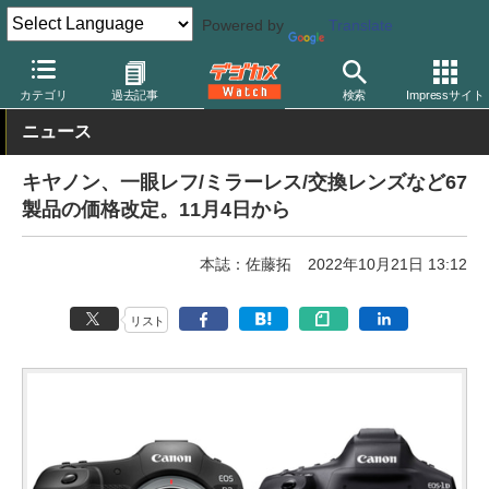
Powered by
Translate
デジカメ Watch
カメラ
ミラーレスカメラ
キヤノン
カテゴリ
過去記事
検索
Impressサイト
ニュース
キヤノン、一眼レフ/ミラーレス/交換レンズなど67
製品の価格改定。11月4日から
本誌：佐藤拓
2022年10月21日 13:12
リスト