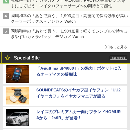
赤城耕一の「アカギカメラ」 第146回：PRO銘の魚眼レンズを
手にして思う、マイクロフォーサーズへの期待と可能性
岡嶋和幸の「あとで買う」 1,903点目：高密閉で保冷効果が高い
クーラーボックス - デジカメ Watch
岡嶋和幸の「あとで買う」 1,904点目：軽くてシンプルで持ち歩
きやすいカメラバッグ - デジカメ Watch
もっと見る
Special Site
「A&ultima SP4000T」の魅力！ポケットに入
るオーディオの醍醐味
SOUNDPEATSのイヤカフ型イヤフォン「UU2
イヤーカフ」をイヤカフマニアが語る
レイズのプレミアムカー向けブランドHOMUR
Aから「2×9R」が登場！