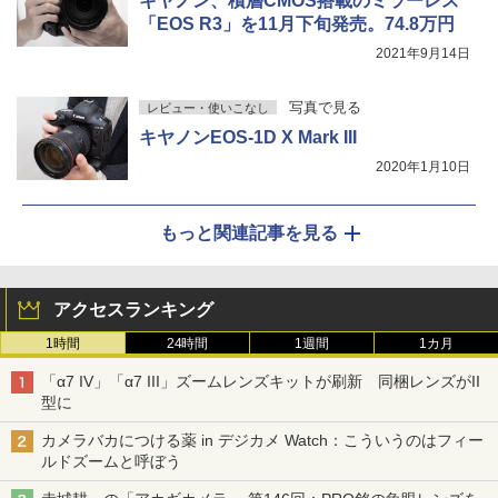
キヤノン、積層CMOS搭載のミラーレス
「EOS R3」を11月下旬発売。74.8万円
2021年9月14日
写真で見る
レビュー・使いこなし
キヤノンEOS-1D X Mark III
2020年1月10日
もっと関連記事を見る
アクセスランキング
1時間
24時間
1週間
1カ月
「α7 IV」「α7 III」ズームレンズキットが刷新 同梱レンズがII
型に
カメラバカにつける薬 in デジカメ Watch：こういうのはフィー
ルドズームと呼ぼう