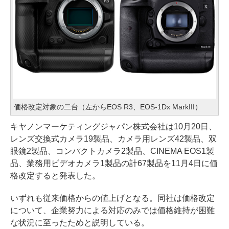
価格改定対象の二台（左からEOS R3、EOS-1Dx MarkIII）
キヤノンマーケティングジャパン株式会社は10月20日、
レンズ交換式カメラ19製品、カメラ用レンズ42製品、双
眼鏡2製品、コンパクトカメラ2製品、CINEMA EOS1製
品、業務用ビデオカメラ1製品の計67製品を11月4日に価
格改定すると発表した。
いずれも従来価格からの値上げとなる。同社は価格改定
について、企業努力による対応のみでは価格維持が困難
な状況に至ったためと説明している。