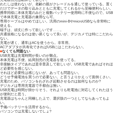
わたしは使わないが、老齢の親がクレードルを通して使っている。置く
だけでデータの取り込みとともに充電してくれるから至極便利らしい。
携帯同様に本体充電のみだと複数バッテリー使用時に不便なので。USB
で本体充電と充電器の兼用なら可。
専用ケーブルはやめてほしい。汎用のmini-BやmicroUSBなら非常時に
使える。
端子は、頑丈に作って欲しいです……。
共通規格になるのは使い易くなって良いが、デジカメでは特にこだわら
ない。
充電が遅く、通常はACを使うから。非常用。
ACアダプタが共有化できればUSBにはこだわらない。
■
なくても問題ない
USB充電は充電時間が長いのが難点。
本体充電は不便。結局別売の充電器を使ってる。
非接触タイプであれば是非普及して欲しいが、USB充電であればそれほ
ど必要性を感じない。
それほど必要性は感じないが、あっても問題ない。
どうせ予備電池を買うので必要ない。と言うよりかえって面倒くさい。
充電のため、パソコンをわざわざ起動させるのは如何なものか?
デジカメは専用充電器で不都合は無い。
USB充電は時間が掛かりそう。それよりも乾電池に対応してくれたほう
が便利だと思う。
充電器はちゃんと同梱した上で、選択肢の一つとしてならあってもよ
い。
予備バッテリーを活用するから。
パソコンでは充電しないでしょ?