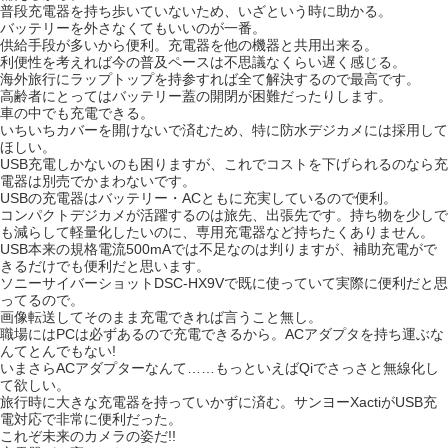
普段充電器を持ち歩いていないため、いざという時に助かる。
バッテリーを外さなくてもいいのが一番。
供給手段が多いから便利。充電器を他の機器と共用出来る。
利便性を考えれば今の普及ペースは不思議なくらい遅く感じる。
海外旅行にラップトップを持参すれば全て解決するので最高です。
高齢者にとってはバッテリー蓋の開閉が困難だったりします。
車の中でも充電できる。
いちいちカバーを開けないで済むため、特に防水デジカメには採用して
ほしい。
USB充電しかないのも困りますが、これでコストを下げられるのなら充
電器は別売でかまわないです。
USBの充電器はバッテリー・ACともに充実しているので便利。
コンパクトデジカメが活躍するのは旅先、出張先です。持ち物を少しで
も減らして軽量化したいのに、専用充電器など持ちたくありません。
USB本来の規格電流500mAでは不足なのは判りますが、補助充電がで
きるだけでも便利だと思います。
ソニーサイバーショットDSC-HX9Vで既に使っていて実際に便利だと思
ってるので。
画像転送してそのまま充電できれば言うこと無し。
職場にはPCは必ずあるので充電できるから。ACアダプタを持ち運ぶな
んてとんでもない!
いまさらACアダプターなんて……もっといえばQiでさっさと無線化し
て欲しい。
旅行時に大きな充電器を持っていかずに済む。サンヨーXactiがUSB充
電対応で非常に便利だった。
これぞ未来のカメラの姿だ!!