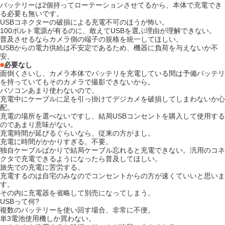
バッテリーは2個持ってローテーションさせてるから、本体で充電でき
る必要も無いです。
USBコネクターの破損による充電不可のほうが怖い。
100ボルト電源が有るのに、敢えてUSBを選ぶ理由が理解できない。
普及させるならカメラ側の端子の規格を統一してほしい。
USBからの電力供給は不安定であるため、機器に負荷を与えないか不
安。
■
必要なし
面倒くさいし、カメラ本体でバッテリを充電している間は予備バッテリ
を持っていてもそのカメラで撮影できないから。
パソコンあまり使わないので。
充電中にケーブルに足を引っ掛けてデジカメを破損してしまわないか心
配。
充電の場所を選べないですし、結局USBコンセントを購入して使用する
のであまり意味がない。
充電時間が延びるぐらいなら、従来の方がまし。
充電に時間がかかりすぎる。不要。
独自ケーブルばかりで結局ケーブル忘れると充電できない。汎用のコネ
クタで充電できるようになったら普及してほしい。
旅先での充電に苦労する。
充電するのは自宅のみなのでコンセントからの方が速くていいと思いま
す。
その内に充電器を省略して別売になってしまう。
USBって何?
複数のバッテリーを使い回す場合、非常に不便。
単3電池使用機しか買わない。