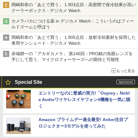
る「Filmator」
岡嶋和幸の「あとで買う」 1,903点目：高密閉で保冷効果が高い
クーラーボックス - デジカメ Watch
カメラバカにつける薬 in デジカメ Watch：こういうのはフィー
ルドズームと呼ぼう
岡嶋和幸の「あとで買う」 1,905点目：放射冷却素材を採用した
車用サンシェード - デジカメ Watch
赤城耕一の「アカギカメラ」 第146回：PRO銘の魚眼レンズを
手にして思う、マイクロフォーサーズへの期待と可能性
もっと見る
Special Site
エントリーなのに脅威の実力!「Osprey」Nobl
e Audioワイヤレスイヤフォン4機種を一気に聴
く
Amazon プライムデー過去最安! Anker注目プ
ロジェクター3モデルを使ってみた