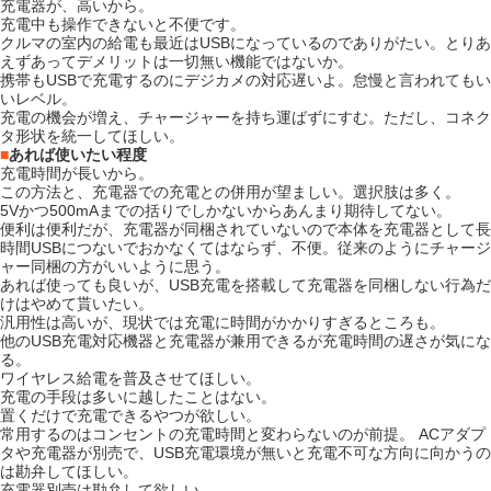
充電器が、高いから。
充電中も操作できないと不便です。
クルマの室内の給電も最近はUSBになっているのでありがたい。とりあ
えずあってデメリットは一切無い機能ではないか。
携帯もUSBで充電するのにデジカメの対応遅いよ。怠慢と言われてもい
いレベル。
充電の機会が増え、チャージャーを持ち運ばずにすむ。ただし、コネク
タ形状を統一してほしい。
■
あれば使いたい程度
充電時間が長いから。
この方法と、充電器での充電との併用が望ましい。選択肢は多く。
5Vかつ500mAまでの括りでしかないからあんまり期待してない。
便利は便利だが、充電器が同梱されていないので本体を充電器として長
時間USBにつないでおかなくてはならず、不便。従来のようにチャージ
ャー同梱の方がいいように思う。
あれば使っても良いが、USB充電を搭載して充電器を同梱しない行為だ
けはやめて貰いたい。
汎用性は高いが、現状では充電に時間がかかりすぎるところも。
他のUSB充電対応機器と充電器が兼用できるが充電時間の遅さが気にな
る。
ワイヤレス給電を普及させてほしい。
充電の手段は多いに越したことはない。
置くだけで充電できるやつが欲しい。
常用するのはコンセントの充電時間と変わらないのが前提。 ACアダプ
タや充電器が別売で、USB充電環境が無いと充電不可な方向に向かうの
は勘弁してほしい。
充電器別売は勘弁して欲しい。