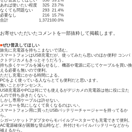
ぜひ普及してほしい
538
39.2%
あれば使いたい程度
325
23.7%
なくても問題ない
293
21.4%
必要なし
216
15.7%
合計
1,372
100.0%
お寄せいただいたコメントを一部抜粋して掲載します。
■
ぜひ普及してほしい
旅先に充電器を持ちこまないで済む。
スマートフォンはUSB充電だが、使ってみたら思いのほか便利! コンパ
クトデジカメもきっとそうだろう。
持ち歩くケーブルを減らせるし、機器や電源に応じてケーブルを買い換
える必要も無いので便利。
ただし充電にかかる時間による。
PCをよく使っている人ならとても便利だと思います。
無いことがナンセンス。
USB充電器やPCは何にでも使えるがデジカメの充電器は他に役に立た
んので持ち歩きたくない。
しかし専用ケーブルは許せない。
メーカーを気にしなくて良くなるのはいい。
スマートフォン用に買ったUSBバッテリーチャージャーを持ってるか
ら。
シガーソケットアダプタやらモバイルブースターでも充電できて便利。
AC電源確保が困難な登山時など、外付けモバイルバッテリーなどから
補えるから。