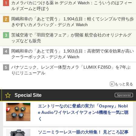
カメラバカにつける薬 in デジカメ Watch：こういうのはフィー
ルドズームと呼ぼう
岡嶋和幸の「あとで買う」 1,904点目：軽くてシンプルで持ち歩
きやすいカメラバッグ - デジカメ Watch
茨城空港で「羽田空港フェア」が開催 航空会社のオリジナルグ
ッズなども販売
岡嶋和幸の「あとで買う」 1,903点目：高密閉で保冷効果が高い
クーラーボックス - デジカメ Watch
パナソニック、レンズ一体型カメラ「LUMIX FZ85D」を7年ぶ
りにリニューアル
もっと見る
Special Site
エントリーなのに脅威の実力!「Osprey」Nobl
e Audioワイヤレスイヤフォン4機種を一気に聴
く
ソニーミラーレス一眼の大特集！ 見どころ記事