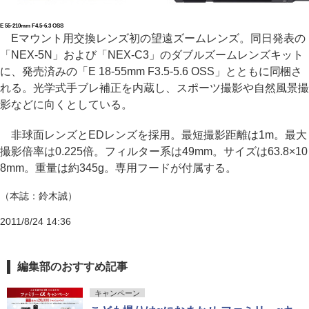
E 55-210mm F4.5-6.3 OSS
Eマウント用交換レンズ初の望遠ズームレンズ。同日発表の
「NEX-5N」および「NEX-C3」のダブルズームレンズキット
に、発売済みの「E 18-55mm F3.5-5.6 OSS」とともに同梱さ
れる。光学式手ブレ補正を内蔵し、スポーツ撮影や自然風景撮
影などに向くとしている。
非球面レンズとEDレンズを採用。最短撮影距離は1m。最大
撮影倍率は0.225倍。フィルター系は49mm。サイズは63.8×10
8mm。重量は約345g。専用フードが付属する。
（本誌：鈴木誠）
2011/8/24 14:36
編集部のおすすめ記事
キャンペーン