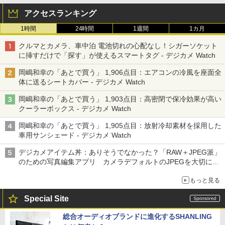
アクセスランキング
1時間
24時間
1週間
1カ月
クルマとカメラ、車中泊 電池切れの心配なし！シガーソケット
に挿すだけで「探す」が使えるスマートタグ - デジカメ Watch
岡嶋和幸の「あとで買う」 1,906点目：エアコンの冷風を座面全
体に送るシートカバー - デジカメ Watch
岡嶋和幸の「あとで買う」 1,903点目：高密閉で保冷効果が高い
クーラーボックス - デジカメ Watch
岡嶋和幸の「あとで買う」 1,905点目：放射冷却素材を採用した
車用サンシェード - デジカメ Watch
デジカメアイテム丼：ありそうでなかった？「RAW＋JPEG派」
のための写真編集アプリ カメラデフォルトのJPEGを大切にす
る「Filmator」
もっと見る
Special Site
総合オーディオブランドに進化するSHANLING