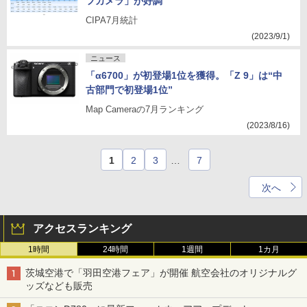
フカメラ」が好調
CIPA7月統計
(2023/9/1)
ニュース
「α6700」が初登場1位を獲得。「Z 9」は“中
古部門で初登場1位”
Map Cameraの7月ランキング
(2023/8/16)
1
2
3
…
7
次へ
アクセスランキング
1時間
24時間
1週間
1カ月
茨城空港で「羽田空港フェア」が開催 航空会社のオリジナルグ
ッズなども販売