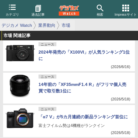
カテゴリ
過去記事
検索
Impressサイト
デジカメ Watch
業界動向
市場
市場 関連記事
ニュース
2024年発売の「X100VI」が人気ランキング1位
に
(2026/6/16)
ニュース
14年前の「XF35mmF1.4 R」がフリマ個人売
買で取引数1位に
(2026/5/18)
ニュース
「α7 V」が5カ月連続の新品ランキング首位に
富士フイルム勢は4機種がランクイン
(2026/5/18)