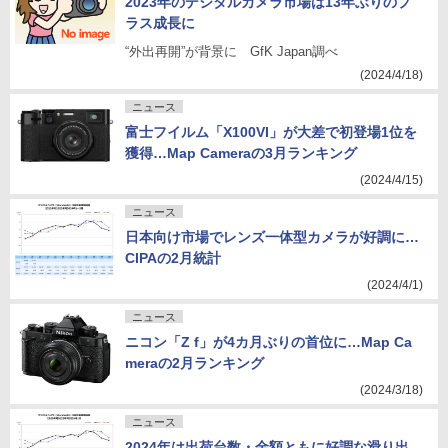
2023年のデジタルカメラ市場は13年ぶりのプ
ラス成長に
“外出再開”が背景に GfK Japan調べ
(2024/4/18)
ニュース
富士フイルム「X100VI」が大差で初登場1位を
獲得…Map Cameraの3月ランキング
(2024/4/15)
ニュース
日本向け市場でレンズ一体型カメラが好調に…
CIPAの2月統計
(2024/4/1)
ニュース
ニコン「Z f」が4カ月ぶりの首位に…Map Ca
meraの2月ランキング
(2024/3/18)
ニュース
2024年は出荷台数・金額ともに好調な滑り出