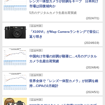
レンズ一体型カメラが好調をキープ 日本向け
市場は回復傾向か
5月のデジタルカメラ生産出荷実績
(2024/7/1)
ニュース
「X100VI」がMap Cameraランキングで首位に
返り咲き
(2024/6/19)
ニュース
中国向け市場の好調が顕著に…4月のデジタル
カメラ生産出荷実績
(2024/6/4)
ニュース
世界全体で「レンズ一体型カメラ」が好調を維
持…CIPAの3月統計
(2024/5/1)
ニュース