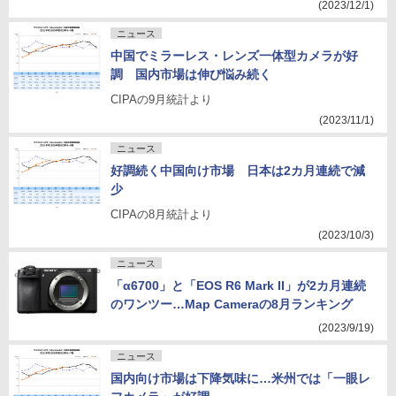
(2023/12/1)
ニュース
中国でミラーレス・レンズ一体型カメラが好
調 国内市場は伸び悩み続く
CIPAの9月統計より
(2023/11/1)
ニュース
好調続く中国向け市場 日本は2カ月連続で減
少
CIPAの8月統計より
(2023/10/3)
ニュース
「α6700」と「EOS R6 Mark II」が2カ月連続
のワンツー…Map Cameraの8月ランキング
(2023/9/19)
ニュース
国内向け市場は下降気味に…米州では「一眼レ