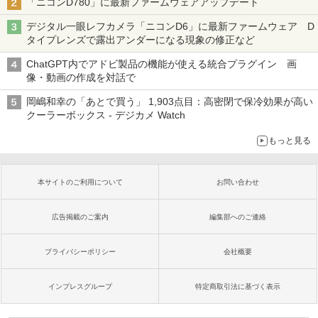
「ニコンD780」に最新ファームウェアアップデート
デジタル一眼レフカメラ「ニコンD6」に最新ファームウェア D
タイプレンズで露出アンダーになる現象の修正など
ChatGPT内でアドビ製品の機能が使える統合プラグイン 画
像・動画の作成を対話で
岡嶋和幸の「あとで買う」 1,903点目：高密閉で保冷効果が高い
クーラーボックス - デジカメ Watch
もっと見る
本サイトのご利用について
お問い合わせ
広告掲載のご案内
編集部へのご連絡
プライバシーポリシー
会社概要
インプレスグループ
特定商取引法に基づく表示