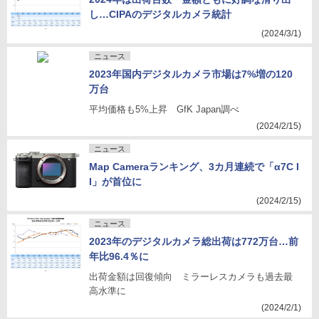
し…CIPAのデジタルカメラ統計
(2024/3/1)
ニュース
2023年国内デジタルカメラ市場は7%増の120
万台
平均価格も5%上昇 GfK Japan調べ
(2024/2/15)
ニュース
Map Cameraランキング、3カ月連続で「α7C I
I」が首位に
(2024/2/15)
ニュース
2023年のデジタルカメラ総出荷は772万台…前
年比96.4％に
出荷金額は回復傾向 ミラーレスカメラも過去最
高水準に
(2024/2/1)