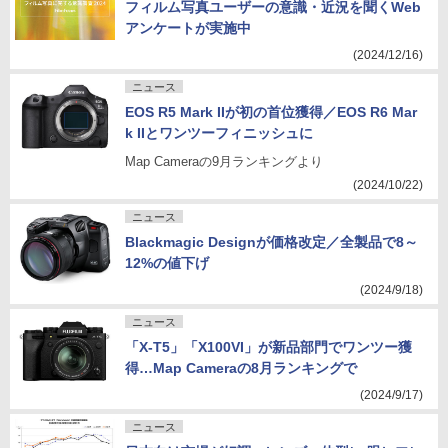
フィルム写真ユーザーの意識・近況を聞くWeb
アンケートが実施中
(2024/12/16)
ニュース
EOS R5 Mark IIが初の首位獲得／EOS R6 Mar
k IIとワンツーフィニッシュに
Map Cameraの9月ランキングより
(2024/10/22)
ニュース
Blackmagic Designが価格改定／全製品で8～
12%の値下げ
(2024/9/18)
ニュース
「X-T5」「X100VI」が新品部門でワンツー獲
得…Map Cameraの8月ランキングで
(2024/9/17)
ニュース