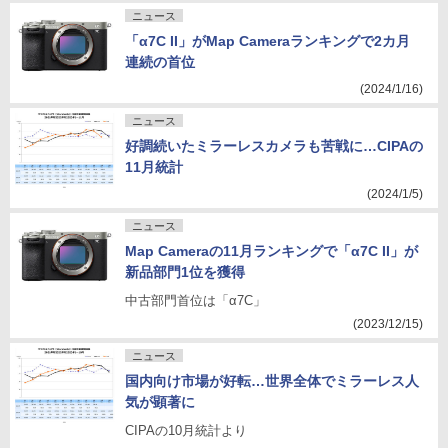
ニュース
「α7C II」がMap Cameraランキングで2カ月
連続の首位
(2024/1/16)
ニュース
好調続いたミラーレスカメラも苦戦に…CIPAの
11月統計
(2024/1/5)
ニュース
Map Cameraの11月ランキングで「α7C II」が
新品部門1位を獲得
中古部門首位は「α7C」
(2023/12/15)
ニュース
国内向け市場が好転…世界全体でミラーレス人
気が顕著に
CIPAの10月統計より