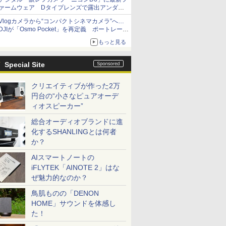
ァームウェア Dタイプレンズで露出アンダー
になる現象の修正など
Vlogカメラから“コンパクトシネマカメラ”へ…
DJIが「Osmo Pocket」を再定義 ポートレート
重視の映像設計に
もっと見る
Special Site
クリエイティブが作った2万
円台の“小さなピュアオーデ
ィオスピーカー”
総合オーディオブランドに進
化するSHANLINGとは何者
か？
AIスマートノートの
iFLYTEK「AINOTE 2」はな
ぜ魅力的なのか？
鳥肌ものの「DENON
HOME」サウンドを体感し
た！