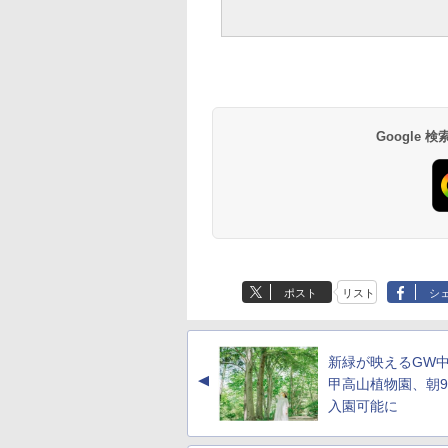
Google
ポスト
リスト
シ
新緑が映えるGW
▲
甲高山植物園、朝
入園可能に