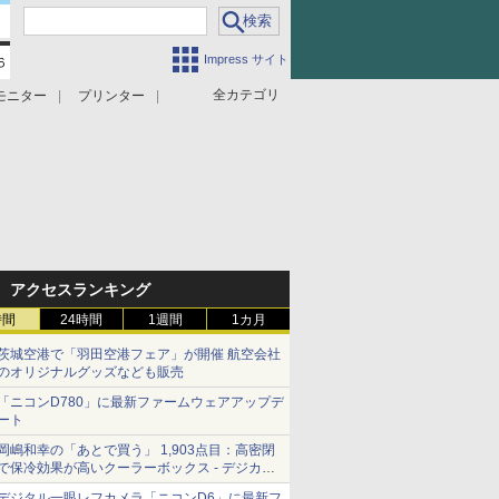
Impress サイト
全カテゴリ
モニター
プリンター
アクセスランキング
時間
24時間
1週間
1カ月
茨城空港で「羽田空港フェア」が開催 航空会社
のオリジナルグッズなども販売
「ニコンD780」に最新ファームウェアアップデ
ート
岡嶋和幸の「あとで買う」 1,903点目：高密閉
で保冷効果が高いクーラーボックス - デジカメ
Watch
デジタル一眼レフカメラ「ニコンD6」に最新フ