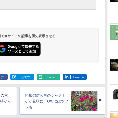
 検索で当サイトの記事を優先表示させる
ェア
はてブ
note
LinkedIn
中の六
箱根強羅公園のシャクナ
▲
9時から
ゲが見頃に GWにはツツ
ジも