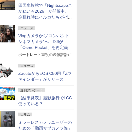
四国水族館で「Nightscapeこ
がねいろ2026」が開催中。
夕暮れ時にイルカたちがパフ
ォーマンスを繰り広げる
ニュース
Vlogカメラから“コンパクト
シネマカメラ”へ…DJIが
「Osmo Pocket」を再定義
ポートレート重視の映像設計に
ニュース
ZacutoからEOS C50用「Zフ
ァインダー」がリリース
週刊アンケート
【結果発表】撮影旅行でLCC
使っている？
コラム
ミラーレスカメラユーザーの
ための「動画サブカメラ論」