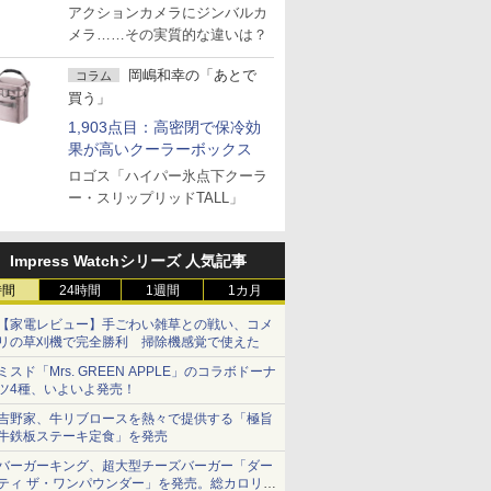
アクションカメラにジンバルカ
メラ……その実質的な違いは？
岡嶋和幸の「あとで
コラム
買う」
1,903点目：高密閉で保冷効
果が高いクーラーボックス
ロゴス「ハイパー氷点下クーラ
ー・スリップリッドTALL」
Impress Watchシリーズ 人気記事
時間
24時間
1週間
1カ月
【家電レビュー】手ごわい雑草との戦い、コメ
リの草刈機で完全勝利 掃除機感覚で使えた
ミスド「Mrs. GREEN APPLE」のコラボドーナ
ツ4種、いよいよ発売！
吉野家、牛リブロースを熱々で提供する「極旨
牛鉄板ステーキ定食」を発売
バーガーキング、超大型チーズバーガー「ダー
ティ ザ・ワンパウンダー」を発売。総カロリー