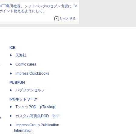
約1656kcal、総重量約527g！
NTT島田社長、ソフトバンクのセブン出資に「d
ポイント使えるようにして」
もっと見る
ICE
天海社
ス
Comic curea
impress QuickBooks
PUBFUN
パブファンセルフ
IPGネットワーク
TシャツPOD pTa.shop
カスタム写真集POD fabli
e
Impress Group Publication
Information