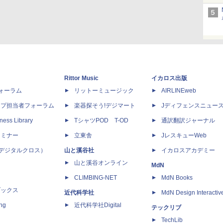
Rittor Music
イカロス出版
dフォーラム
リットーミュージック
AIRLINEweb
ップ担当者フォーラム
楽器探そう!デジマート
Jディフェンスニュー
ness Library
TシャツPOD T-OD
通訳翻訳ジャーナル
セミナー
立東舎
JレスキューWeb
 X（デジタルクロス）
山と溪谷社
イカロスアカデミー
山と溪谷オンライン
MdN
CLIMBING-NET
MdN Books
ブックス
近代科学社
MdN Design Interactiv
ing
近代科学社Digital
テックリブ
TechLib