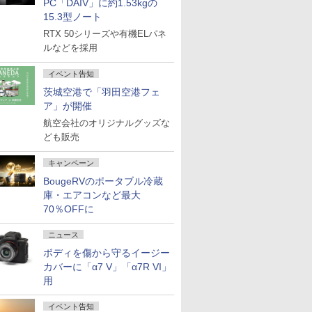
PC「DAIV」に約1.53kgの
15.3型ノート
RTX 50シリーズや有機ELパネ
ルなどを採用
イベント告知
茨城空港で「羽田空港フェ
ア」が開催
航空会社のオリジナルグッズな
ども販売
キャンペーン
BougeRVのポータブル冷蔵
庫・エアコンなど最大
70％OFFに
ニュース
ボディを傷から守るイージー
カバーに「α7 V」「α7R VI」
用
イベント告知