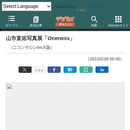
Powered by
Translate
ニュース
カテゴリ
過去記事
検索
Impressサイト
山市直佑写真展「Oneness」
（ニコンサロンbis大阪）
（2013/2/28 00:00）
リスト