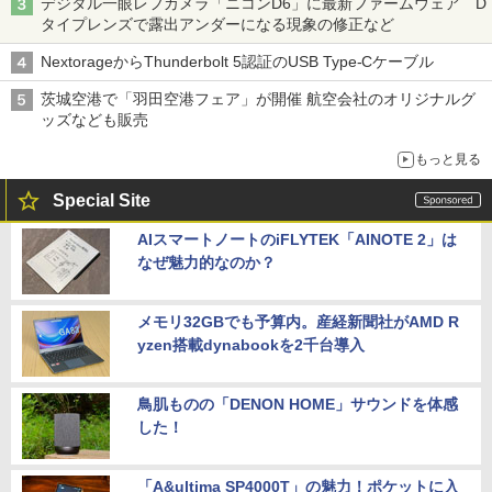
デジタル一眼レフカメラ「ニコンD6」に最新ファームウェア D
タイプレンズで露出アンダーになる現象の修正など
NextorageからThunderbolt 5認証のUSB Type-Cケーブル
茨城空港で「羽田空港フェア」が開催 航空会社のオリジナルグ
ッズなども販売
もっと見る
Special Site
AIスマートノートのiFLYTEK「AINOTE 2」は
なぜ魅力的なのか？
メモリ32GBでも予算内。産経新聞社がAMD R
yzen搭載dynabookを2千台導入
鳥肌ものの「DENON HOME」サウンドを体感
した！
「A&ultima SP4000T」の魅力！ポケットに入