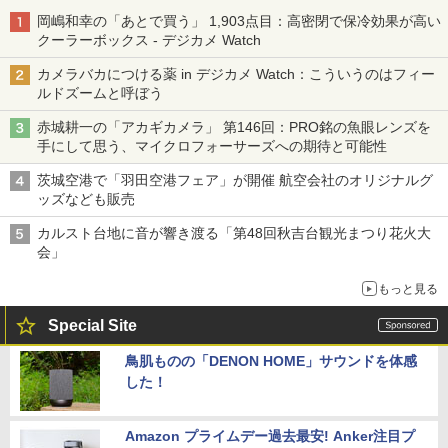
岡嶋和幸の「あとで買う」 1,903点目：高密閉で保冷効果が高い
クーラーボックス - デジカメ Watch
カメラバカにつける薬 in デジカメ Watch：こういうのはフィー
ルドズームと呼ぼう
赤城耕一の「アカギカメラ」 第146回：PRO銘の魚眼レンズを
手にして思う、マイクロフォーサーズへの期待と可能性
茨城空港で「羽田空港フェア」が開催 航空会社のオリジナルグ
ッズなども販売
カルスト台地に音が響き渡る「第48回秋吉台観光まつり花火大
会」
もっと見る
Special Site
鳥肌ものの「DENON HOME」サウンドを体感
した！
Amazon プライムデー過去最安! Anker注目プ