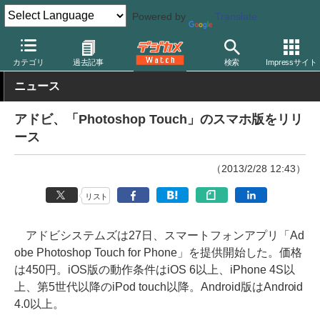
Powered by
Translate
デジカメ Watch
PC/モバイル関連
アプリ/ソフトウェア
アップ
カテゴリ
過去記事
検索
Impressサイト
ニュース
アドビ、「Photoshop Touch」のスマホ版をリリ
ース
（2013/2/28 12:43）
リスト
アドビシステムズは27日、スマートフォンアプリ「Ad
obe Photoshop Touch for Phone」を提供開始した。価格
は450円。iOS版の動作条件はiOS 6以上、iPhone 4S以
上、第5世代以降のiPod touch以降。Android版はAndroid
4.0以上。