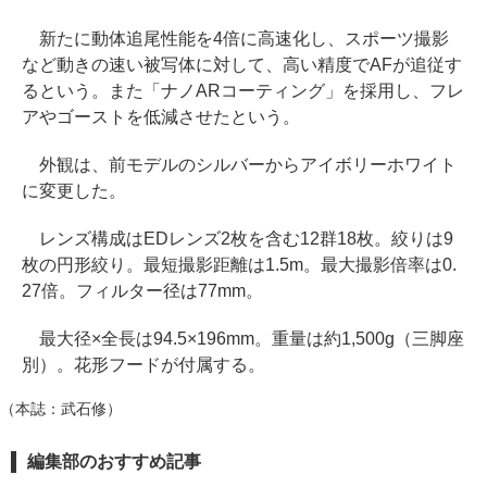
新たに動体追尾性能を4倍に高速化し、スポーツ撮影
など動きの速い被写体に対して、高い精度でAFが追従す
るという。また「ナノARコーティング」を採用し、フレ
アやゴーストを低減させたという。
外観は、前モデルのシルバーからアイボリーホワイト
に変更した。
レンズ構成はEDレンズ2枚を含む12群18枚。絞りは9
枚の円形絞り。最短撮影距離は1.5m。最大撮影倍率は0.
27倍。フィルター径は77mm。
最大径×全長は94.5×196mm。重量は約1,500g（三脚座
別）。花形フードが付属する。
（本誌：武石修）
編集部のおすすめ記事