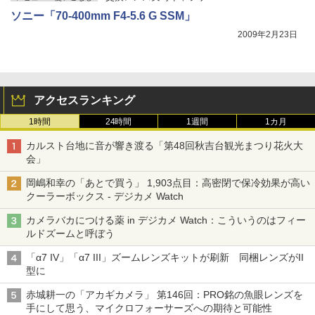
ソニー「70-400mm F4-5.6 G SSM」
2009年2月23日
アクセスランキング
1時間
24時間
1週間
1カ月
カルスト台地に音が響き渡る「第48回秋吉台観光まつり花火大
会」
岡嶋和幸の「あとで買う」 1,903点目：高密閉で保冷効果が高い
クーラーボックス - デジカメ Watch
カメラバカにつける薬 in デジカメ Watch：こういうのはフィー
ルドズームと呼ぼう
「α7 IV」「α7 III」ズームレンズキットが刷新 同梱レンズがII
型に
赤城耕一の「アカギカメラ」 第146回：PRO銘の魚眼レンズを
手にして思う、マイクロフォーサーズへの期待と可能性