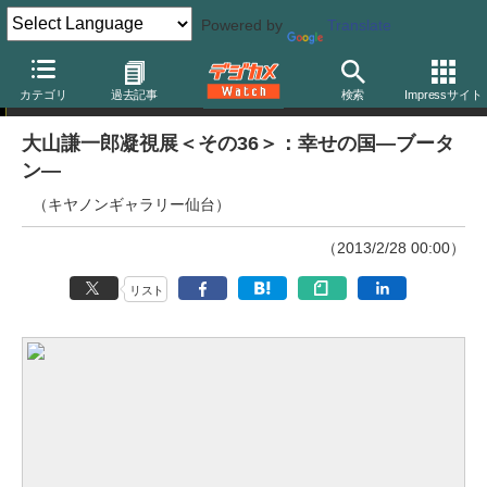
Powered by
Translate
ニュース
カテゴリ
過去記事
検索
Impressサイト
大山謙一郎凝視展＜その36＞：幸せの国―ブータ
ン―
（キヤノンギャラリー仙台）
（2013/2/28 00:00）
リスト