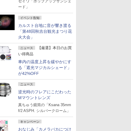
セイワ「ポップアップサンシェ
ード」
イベント告知
カルスト台地に音が響き渡る
「第48回秋吉台観光まつり花
火大会」
【厳選】本日のお買
ニュース
い得商品
車内の温度上昇を緩やかにす
る「遮光マジカルシェード」
が42%OFF
ニュース
逆光時のフレアにこだわった
Mマウントレンズ
真ちゅう鏡筒の「Ksana 35mm
f/2 ASPH. シルバークローム」
キャンペーン
おなじみ「カメラバカにつけ