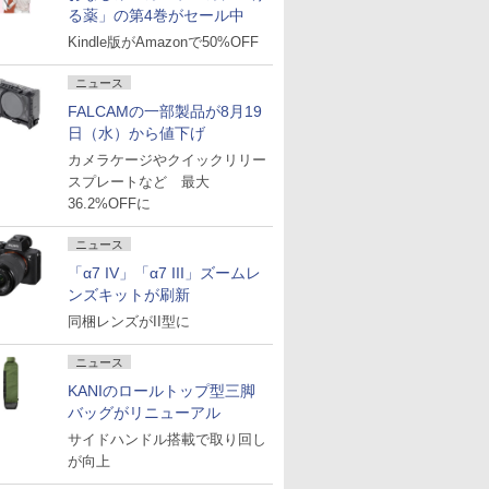
る薬」の第4巻がセール中
Kindle版がAmazonで50%OFF
ニュース
FALCAMの一部製品が8月19
日（水）から値下げ
カメラケージやクイックリリー
スプレートなど 最大
36.2%OFFに
ニュース
「α7 IV」「α7 III」ズームレ
ンズキットが刷新
同梱レンズがII型に
ニュース
KANIのロールトップ型三脚
バッグがリニューアル
サイドハンドル搭載で取り回し
が向上