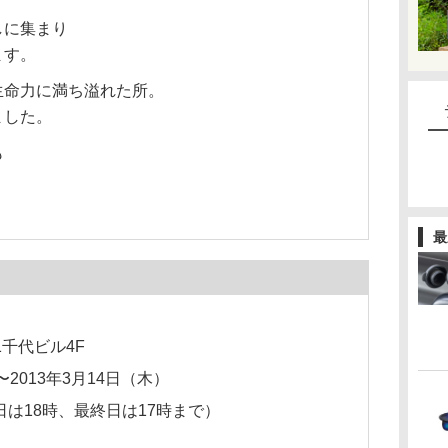
しに集まり
ます。
生命力に満ち溢れた所。
ました。
も
最
1千代ビル4F
〜2013年3月14日（木）
日は18時、最終日は17時まで）