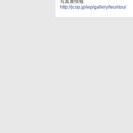
写真展情報
http://jcop.jp/wp/gallery/teuritou/