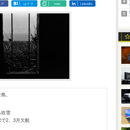
ェア
はてブ
note
LinkedIn
な島。
る吹雪
で2、3月欠航