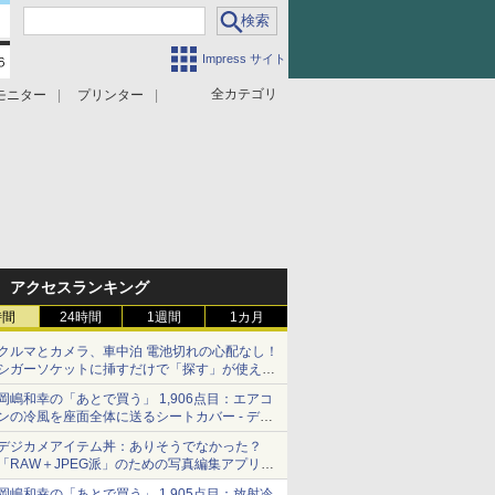
Impress サイト
全カテゴリ
モニター
プリンター
アクセスランキング
時間
24時間
1週間
1カ月
クルマとカメラ、車中泊 電池切れの心配なし！
シガーソケットに挿すだけで「探す」が使える
スマートタグ - デジカメ Watch
岡嶋和幸の「あとで買う」 1,906点目：エアコ
ンの冷風を座面全体に送るシートカバー - デジ
カメ Watch
デジカメアイテム丼：ありそうでなかった？
「RAW＋JPEG派」のための写真編集アプリ
カメラデフォルトのJPEGを大切にする
岡嶋和幸の「あとで買う」 1,905点目：放射冷