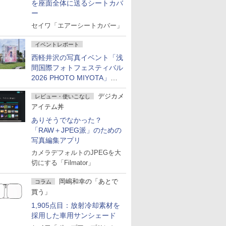
を座面全体に送るシートカバ
ー
セイワ「エアーシートカバー」
イベントレポート
西軽井沢の写真イベント「浅
間国際フォトフェスティバル
2026 PHOTO MIYOTA」が
開幕
デジカメ
レビュー・使いこなし
アイテム丼
ありそうでなかった？
「RAW＋JPEG派」のための
写真編集アプリ
カメラデフォルトのJPEGを大
切にする「Filmator」
岡嶋和幸の「あとで
コラム
買う」
1,905点目：放射冷却素材を
採用した車用サンシェード