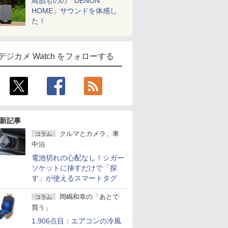
鳥肌ものの「DENON
HOME」サウンドを体感し
た！
デジカメ Watch をフォローする
新記事
クルマとカメラ、車
コラム
中泊
電池切れの心配なし！シガー
ソケットに挿すだけで「探
す」が使えるスマートタグ
岡嶋和幸の「あとで
コラム
買う」
1,906点目：エアコンの冷風