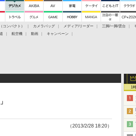
（コンパクト）
カメラバッグ
メディア/リーダー
三脚/一脚/雲台
道
航空機
動画
キャンペーン
1
」
（2013/2/28 18:20）