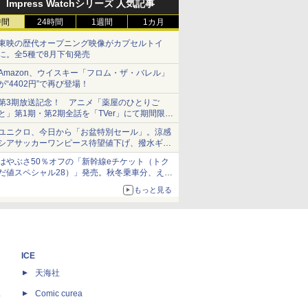
Impress Watchシリーズ 人気記事
時間
24時間
1週間
1カ月
東映の歴代オープニング映像がカプセルトイ
に。全5種で8月下旬発売
Amazon、ウイスキー「フロム・ザ・バレル」
が“4402円”で再び登場！
第3期放送記念！ アニメ「薬屋のひとりご
と」第1期・第2期全話を「TVer」にて期間限定
で順次無料配信開始
ユニクロ、今日から「お盆特別セール」。涼感
シアサッカーワンピース待望値下げ、撥水ギア
ショーツは1990円に
はやぶさ50％オフの「新幹線eチケット（トク
だ値スペシャル28）」発売。秋冬乗車分、えき
ねっと限定
もっと見る
ICE
天海社
ス
Comic curea