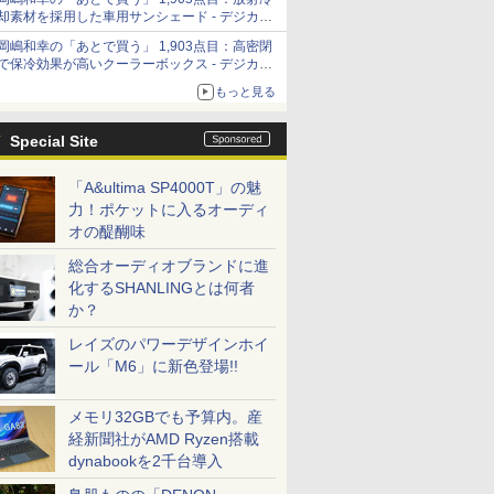
「Filmator」
却素材を採用した車用サンシェード - デジカメ
Watch
岡嶋和幸の「あとで買う」 1,903点目：高密閉
で保冷効果が高いクーラーボックス - デジカメ
Watch
もっと見る
Special Site
「A&ultima SP4000T」の魅
力！ポケットに入るオーディ
オの醍醐味
総合オーディオブランドに進
化するSHANLINGとは何者
か？
レイズのパワーデザインホイ
ール「M6」に新色登場!!
メモリ32GBでも予算内。産
経新聞社がAMD Ryzen搭載
dynabookを2千台導入