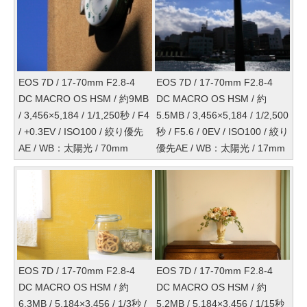
EOS 7D / 17-70mm F2.8-4
EOS 7D / 17-70mm F2.8-4
DC MACRO OS HSM / 約9MB
DC MACRO OS HSM / 約
/ 3,456×5,184 / 1/1,250秒 / F4
5.5MB / 3,456×5,184 / 1/2,500
/ +0.3EV / ISO100 / 絞り優先
秒 / F5.6 / 0EV / ISO100 / 絞り
AE / WB：太陽光 / 70mm
優先AE / WB：太陽光 / 17mm
EOS 7D / 17-70mm F2.8-4
EOS 7D / 17-70mm F2.8-4
DC MACRO OS HSM / 約
DC MACRO OS HSM / 約
6.3MB / 5,184×3,456 / 1/3秒 /
5.2MB / 5,184×3,456 / 1/15秒