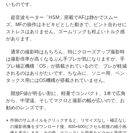
いものです。
超音波モーター「HSM」搭載でAFは静かでスムー
ズ。MFの操作はキビキビとした動きで、ピント合わせに
ストレスはありません。ズームリングも程よいトルク感
があります。
通常の撮影時はもちろん、特にクローズアップ撮影時
は撮影倍率が高くなるぶん手ブレが気になりますが、手
ブレ補正機構「OS」が搭載されているので、ブレが軽減
されるのはありがたいです。ちなみに、ソニー用、ペン
タックス用にはOS機構が搭載されていません。
開放F値が明るい割に、軽量でコンパクト。1本で広角
から、中望遠、そしてマクロと撮影の幅が広いので、お
勧めのレンズです。
作例のサムネイルをクリックすると、リサイズなし・補正なし
の撮影画像をダウンロード後、800×600ピクセル前後の縮小画
像を表示します。その後、クリックした箇所をピクセル等倍で