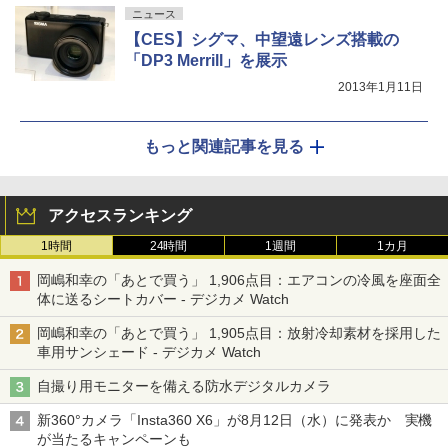
ニュース
【CES】シグマ、中望遠レンズ搭載の
「DP3 Merrill」を展示
2013年1月11日
もっと関連記事を見る
アクセスランキング
1時間
24時間
1週間
1カ月
岡嶋和幸の「あとで買う」 1,906点目：エアコンの冷風を座面全
体に送るシートカバー - デジカメ Watch
岡嶋和幸の「あとで買う」 1,905点目：放射冷却素材を採用した
車用サンシェード - デジカメ Watch
自撮り用モニターを備える防水デジタルカメラ
新360°カメラ「Insta360 X6」が8月12日（水）に発表か 実機
が当たるキャンペーンも