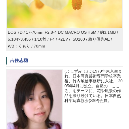
EOS 7D / 17-70mm F2.8-4 DC MACRO OS HSM / 約3.1MB /
5,184×3,456 / 1/10秒 / F4 / +2EV / ISO100 / 絞り優先AE /
WB：くもり / 70mm
吉住志穂
(よしずみ しほ)1979年東京生ま
れ。日本写真芸術専門学校卒業
後、竹内敏信事務所に入社。 20
05年4月に独立。自然の「ここ
ろ」をテーマに、花や風景の作
品を撮り続けている。日本自然
科学写真協会(SSP)会員。