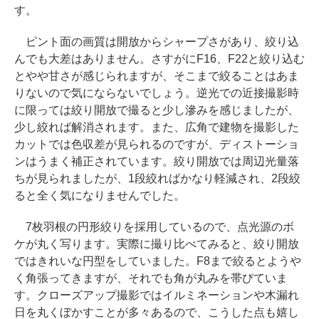
す。
ピント面の画質は開放からシャープさがあり、絞り込
んでも大差はありません。さすがにF16、F22と絞り込む
とやや甘さが感じられますが、そこまで絞ることはあま
りないので気にならないでしょう。逆光での近接撮影時
に限っては絞り開放で撮ると少し滲みを感じましたが、
少し絞れば解消されます。また、広角で建物を撮影した
カットでは色収差が見られるのですが、ディストーショ
ンはうまく補正されています。絞り開放では周辺光量落
ちが見られましたが、1段絞ればかなり軽減され、2段絞
ると全く気になりませんでした。
7枚羽根の円形絞りを採用しているので、点光源のボ
ケが丸く写ります。実際に撮り比べてみると、絞り開放
ではきれいな円型をしていました。F8まで絞るとようや
く角張ってきますが、それでも角が丸みを帯びていま
す。クローズアップ撮影ではイルミネーションや木漏れ
日を丸くぼかすことが多々あるので、こうした点も嬉し