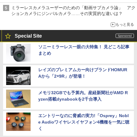
ミラーレスカメラユーザーのための「動画サブカメラ論」 アク
ションカメラにジンバルカメラ……その実質的な違いは？
もっと見る
Special Site
ソニーミラーレス一眼の大特集！ 見どころ記事
まとめ
レイズのプレミアムカー向けブランドHOMUR
Aから「2×9R」が登場！
メモリ32GBでも予算内。産経新聞社がAMD R
yzen搭載dynabookを2千台導入
エントリーなのに脅威の実力!「Osprey」Nobl
e Audioワイヤレスイヤフォン4機種を一気に聴
く