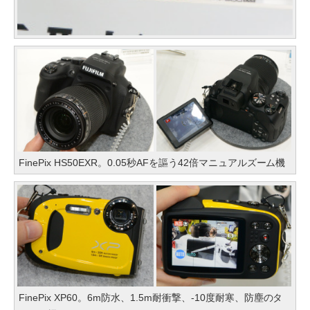
FinePix HS50EXR。0.05秒AFを謳う42倍マニュアルズーム機
FinePix XP60。6m防水、1.5m耐衝撃、-10度耐寒、防塵のタ