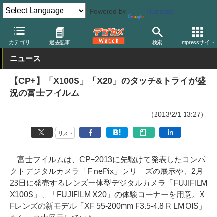
Powered by
Translate
デジカメ Watch
カメラ
レンズ一体型（コンパクト）カメラ
富
カテゴリ
過去記事
検索
Impressサイト
ニュース
【CP+】「X100S」「X20」のタッチ&トライが盛
況の富士フイルム
（2013/2/1 13:27）
リスト
富士フイルムは、CP+2013に先駆けて発表したコンパ
クトデジタルカメラ「FinePix」シリーズの展示や、2月
23日に発売するレンズ一体型デジタルカメラ「FUJIFILM
X100S」、「FUJIFILM X20」の体験コーナーを用意。X
Fレンズの新モデル「XF 55-200mm F3.5-4.8 R LM OIS」