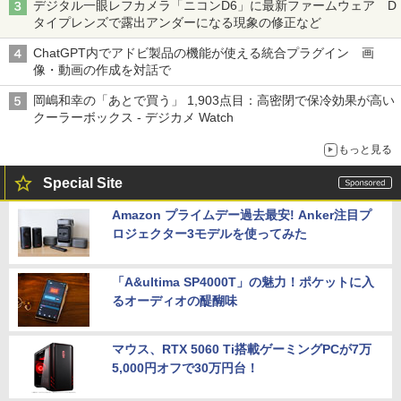
デジタル一眼レフカメラ「ニコンD6」に最新ファームウェア D
タイプレンズで露出アンダーになる現象の修正など
ChatGPT内でアドビ製品の機能が使える統合プラグイン 画
像・動画の作成を対話で
岡嶋和幸の「あとで買う」 1,903点目：高密閉で保冷効果が高い
クーラーボックス - デジカメ Watch
もっと見る
Special Site
Amazon プライムデー過去最安! Anker注目プ
ロジェクター3モデルを使ってみた
「A&ultima SP4000T」の魅力！ポケットに入
るオーディオの醍醐味
マウス、RTX 5060 Ti搭載ゲーミングPCが7万
5,000円オフで30万円台！