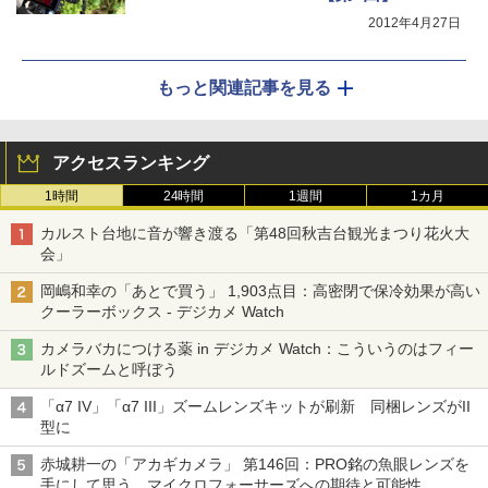
2012年4月27日
もっと関連記事を見る
アクセスランキング
1時間
24時間
1週間
1カ月
カルスト台地に音が響き渡る「第48回秋吉台観光まつり花火大
会」
岡嶋和幸の「あとで買う」 1,903点目：高密閉で保冷効果が高い
クーラーボックス - デジカメ Watch
カメラバカにつける薬 in デジカメ Watch：こういうのはフィー
ルドズームと呼ぼう
「α7 IV」「α7 III」ズームレンズキットが刷新 同梱レンズがII
型に
赤城耕一の「アカギカメラ」 第146回：PRO銘の魚眼レンズを
手にして思う、マイクロフォーサーズへの期待と可能性