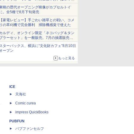
ショーツは1990円に
東映の歴代オープニング映像がカプセルトイ
に。全5種で8月下旬発売
【家電レビュー】手ごわい雑草との戦い、コメ
リの草刈機で完全勝利 掃除機感覚で使えた
カルディ、オンライン限定「ネコバッグ＆タン
ブラーセット」を一般販売。7月の抽選販売の
当選無効分
スターバックス、横浜に“文化財カフェ”8月10日
オープン
もっと見る
ICE
天海社
ス
Comic curea
impress QuickBooks
PUBFUN
パブファンセルフ