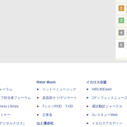
Rittor Music
イカロス出版
dフォーラム
リットーミュージック
AIRLINEweb
ップ担当者フォーラム
楽器探そう!デジマート
Jディフェンスニュー
ness Library
TシャツPOD T-OD
通訳翻訳ジャーナル
セミナー
立東舎
JレスキューWeb
 X（デジタルクロス）
山と溪谷社
イカロスアカデミー