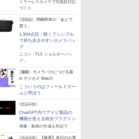
ミラーレスカメラで写真絵日記
づくり
岡嶋和幸の「あとで
コラム
買う」
1,904点目：軽くてシンプル
で持ち歩きやすいカメラバッ
グ
ニコン「FLX ショルダーバッ
グ」
カメラバカにつける薬
漫画
in デジカメ Watch
こういうのはフィールドズー
ムと呼ぼう
ニュース
ChatGPT内でアドビ製品の
機能が使える統合プラグイン
画像・動画の作成を対話で
【厳選】本日のお買
ニュース