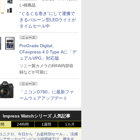
い得商品
“ぐるぐる巻き”にして運搬で
きるバルーン型LEDライトが
タイムセール中
ニュース
ProGrade Digital、
CFexpress 4.0 Type Aに「デ
ュアルVPG」対応版
ソニー製カメラのRAW内部収
録などが可能に
ニュース
「ニコンD780」に最新ファ
ームウェアアップデート
Impress Watchシリーズ 人気記事
時間
24時間
1週間
1カ月
ユニクロ、今日から「お盆特別セール」。涼感
シアサッカーワンピース待望値下げ、撥水ギア