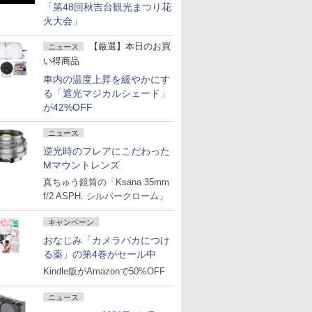
「第48回秋吉台観光まつり花
火大会」
【厳選】本日のお買
ニュース
い得商品
車内の温度上昇を緩やかにす
る「遮光マジカルシェード」
が42%OFF
ニュース
逆光時のフレアにこだわった
Mマウントレンズ
真ちゅう鏡筒の「Ksana 35mm
f/2 ASPH. シルバークローム」
キャンペーン
おなじみ「カメラバカにつけ
る薬」の第4巻がセール中
Kindle版がAmazonで50%OFF
ニュース