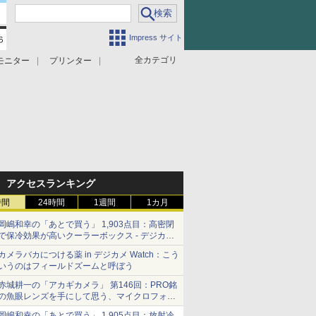
Impress サイト
全カテゴリ
モニター
プリンター
アクセスランキング
時間
24時間
1週間
1カ月
岡嶋和幸の「あとで買う」 1,903点目：高密閉
で保冷効果が高いクーラーボックス - デジカメ
Watch
カメラバカにつける薬 in デジカメ Watch：こう
いうのはフィールドズームと呼ぼう
赤城耕一の「アカギカメラ」 第146回：PRO銘
の魚眼レンズを手にして思う、マイクロフォー
サーズへの期待と可能性
岡嶋和幸の「あとで買う」 1,905点目：放射冷