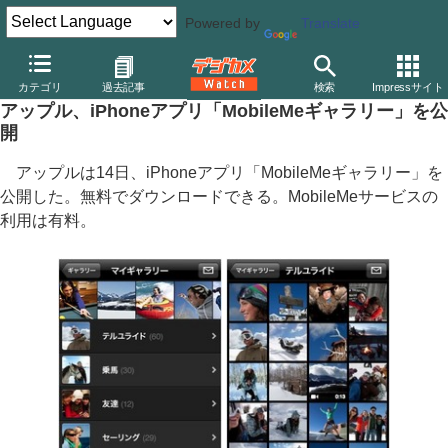
Powered by
Translate
デジカメ Watch
PC/モバイル関連
アプリ/ソフトウェア
アップ
カテゴリ
過去記事
検索
Impressサイト
アップル、iPhoneアプリ「MobileMeギャラリー」を公
開
アップルは14日、iPhoneアプリ「MobileMeギャラリー」を
公開した。無料でダウンロードできる。MobileMeサービスの
利用は有料。