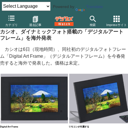
Powered by
Translate
デジカメ Watch
その他
カテゴリ
過去記事
検索
Impressサイト
カシオ、ダイナミックフォト搭載の「デジタルアート
フレーム」を海外発表
カシオは6日（現地時間）、同社初のデジタルフォトフレー
ム「Digital Art Frame」（デジタルアートフレーム）を今春発
売すると海外で発表した。価格は未定。
Digital Art Frame
リモコンが付属する