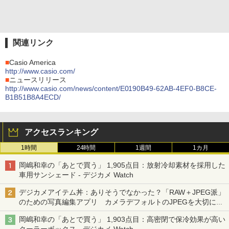
関連リンク
■
Casio America
http://www.casio.com/
■
ニュースリリース
http://www.casio.com/news/content/E0190B49-62AB-4EF0-B8CE-
B1B51B8A4ECD/
アクセスランキング
1時間
24時間
1週間
1カ月
岡嶋和幸の「あとで買う」 1,905点目：放射冷却素材を採用した
車用サンシェード - デジカメ Watch
デジカメアイテム丼：ありそうでなかった？「RAW＋JPEG派」
のための写真編集アプリ カメラデフォルトのJPEGを大切にす
る「Filmator」
岡嶋和幸の「あとで買う」 1,903点目：高密閉で保冷効果が高い