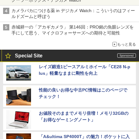
クーラーボックス - デジカメ Watch
カメラバカにつける薬 in デジカメ Watch：こういうのはフィー
ルドズームと呼ぼう
赤城耕一の「アカギカメラ」 第146回：PRO銘の魚眼レンズを
手にして思う、マイクロフォーサーズへの期待と可能性
もっと見る
Special Site
レイズ鍛造1ピースアルミホイール「CE28 N-p
lus」軽量なままに剛性を向上
性能の良いお得な中古PC情報はこのページで
チェック！
お値段そのままでメモリ倍増！メモリ32GBの
「お得なゲーミングノート」
「A&ultima SP4000T」の魅力！ポケットに入