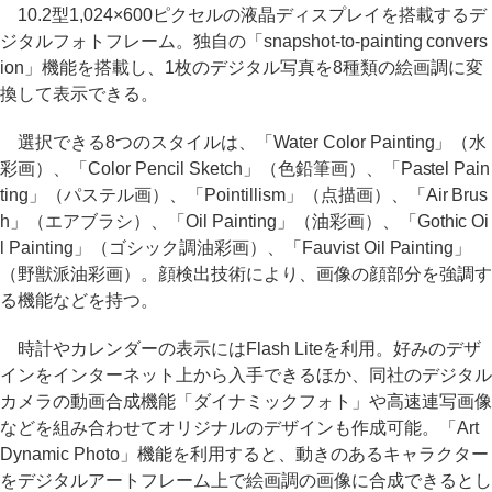
10.2型1,024×600ピクセルの液晶ディスプレイを搭載するデ
ジタルフォトフレーム。独自の「snapshot-to-painting convers
ion」機能を搭載し、1枚のデジタル写真を8種類の絵画調に変
換して表示できる。
選択できる8つのスタイルは、「Water Color Painting」（水
彩画）、「Color Pencil Sketch」（色鉛筆画）、「Pastel Pain
ting」（パステル画）、「Pointillism」（点描画）、「Air Brus
h」（エアブラシ）、「Oil Painting」（油彩画）、「Gothic Oi
l Painting」（ゴシック調油彩画）、「Fauvist Oil Painting」
（野獣派油彩画）。顔検出技術により、画像の顔部分を強調す
る機能などを持つ。
時計やカレンダーの表示にはFlash Liteを利用。好みのデザ
インをインターネット上から入手できるほか、同社のデジタル
カメラの動画合成機能「ダイナミックフォト」や高速連写画像
などを組み合わせてオリジナルのデザインも作成可能。「Art
Dynamic Photo」機能を利用すると、動きのあるキャラクター
をデジタルアートフレーム上で絵画調の画像に合成できるとし