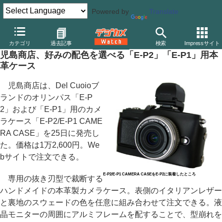
Powered by
Translate
デジカメ Watch
カメラ
ミラーレスカメラ
オリンパス
カテゴリ
過去記事
検索
Impressサイト
児島商店、好みの配色を選べる「E-P2」「E-P1」用本
革ケース
児島商店は、Del Cuoioブ
ランドのオリンパス「E-P
2」および「E-P1」用のカメ
ラケース「E-P2/E-P1 CAME
RA CASE」を25日に発売し
た。価格は1万2,600円。We
bサイトで注文できる。
E-P2/E-P1 CAMERA CASEをE-P2に装着したところ
専用の抜き刃型で裁断する
ハンドメイドの本革製カメラケース。表側のイタリアンレザー
と裏地のスウェードの色を任意に組み合わせて注文できる。液
晶モニターの周囲にアルミフレームを配することで、型崩れを