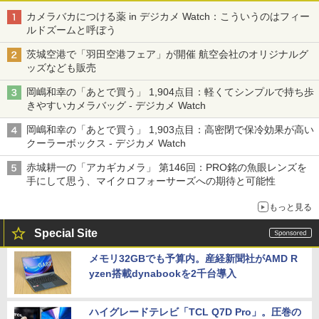
カメラバカにつける薬 in デジカメ Watch：こういうのはフィー
ルドズームと呼ぼう
茨城空港で「羽田空港フェア」が開催 航空会社のオリジナルグ
ッズなども販売
岡嶋和幸の「あとで買う」 1,904点目：軽くてシンプルで持ち歩
きやすいカメラバッグ - デジカメ Watch
岡嶋和幸の「あとで買う」 1,903点目：高密閉で保冷効果が高い
クーラーボックス - デジカメ Watch
赤城耕一の「アカギカメラ」 第146回：PRO銘の魚眼レンズを
手にして思う、マイクロフォーサーズへの期待と可能性
もっと見る
Special Site
メモリ32GBでも予算内。産経新聞社がAMD R
yzen搭載dynabookを2千台導入
ハイグレードテレビ「TCL Q7D Pro」。圧巻の