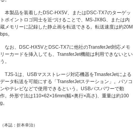
本製品を装着したDSC-HX5V、またはDSC-TX7のターゲッ
トポイントロゴ同士を近づけることで、MS-JX8G、または内
蔵メモリーに記録した静止画を転送できる。転送速度は約20M
bps。
なお、DSC-HX5VとDSC-TX7に他社のTransferJet対応メモ
リーカードを挿入しても、TransferJet機能は利用できないとい
う。
TJS-1は、USBマスストレージ対応機器をTrnasferJetによる
データ転送を可能にする「TransferJetステーション」。パソコ
ンやテレビなどで使用できるという。USBバスパワーで動
作。外形寸法は110×62×16mm(幅×奥行×高さ)、重量は約100
g。
（本誌：折本幸治）