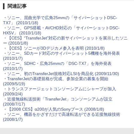
関連記事
・
ソニー、屈曲光学で広角25mmの「サイバーショットDSC-
TX7」 (2010/1/18)
・
ソニー、GPS搭載・AVCHD対応の「サイバーショットDSC-
HX5V」 (2010/1/18)
・
【CES】“TransferJet”対応の新サイバーショットを展示したソニ
ー (2010/1/8)
・
【CES】ソニーが3Dデジカメ参入を表明 (2010/1/8)
・
ソニー、SDカード対応のサイバーショット5機種を海外発表
(2010/1/7)
・
ソニー、SDHC・広角25mmの「DSC-TX7」を海外発表
(2010/1/7)
・
ソニー、初のTransferJet規格対応LSIを商品化 (2009/11/30)
・
TransferJetの基礎規格が完成、参加企業の募集を開始
(2009/5/19)
・
トランスファージェットコンソーシアムにシャープが加入
(2009/2/4)
・
近接無線転送技術「TransferJet」コンソーシアムが設立
(2008/7/17)
・
【2008 CES】α200が人気のSonyブース (2008/1/8)
・
ソニー、機器をかざすだけで高速転送ができる近接無線技術
(2008/1/7)