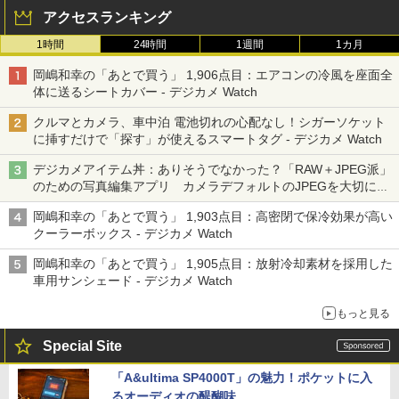
アクセスランキング
1時間
24時間
1週間
1カ月
岡嶋和幸の「あとで買う」 1,906点目：エアコンの冷風を座面全
体に送るシートカバー - デジカメ Watch
クルマとカメラ、車中泊 電池切れの心配なし！シガーソケット
に挿すだけで「探す」が使えるスマートタグ - デジカメ Watch
デジカメアイテム丼：ありそうでなかった？「RAW＋JPEG派」
のための写真編集アプリ カメラデフォルトのJPEGを大切にす
る「Filmator」
岡嶋和幸の「あとで買う」 1,903点目：高密閉で保冷効果が高い
クーラーボックス - デジカメ Watch
岡嶋和幸の「あとで買う」 1,905点目：放射冷却素材を採用した
車用サンシェード - デジカメ Watch
もっと見る
Special Site
「A&ultima SP4000T」の魅力！ポケットに入
るオーディオの醍醐味