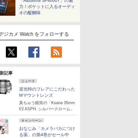
「A&ultima SP4000T」の魅
力！ポケットに入るオーディ
オの醍醐味
デジカメ Watch をフォローする
新記事
ニュース
逆光時のフレアにこだわった
Mマウントレンズ
真ちゅう鏡筒の「Ksana 35mm
f/2 ASPH. シルバークローム」
キャンペーン
おなじみ「カメラバカにつけ
る薬」の第4巻がセール中