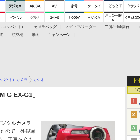
（コンパクト）
カメラバッグ
メディア/リーダー
三脚/一脚/雲台
道
航空機
動画
キャンペーン
ンパクト）カメラ
カシオ
1
 G EX-G1」
デジタルカメラ
用できたので、外観写
る。実写を交え