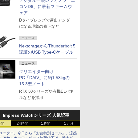
デジタル一眼レフカメラ「ニ
コンD6」に最新ファームウ
ェア
Dタイプレンズで露出アンダー
になる現象の修正など
ニュース
NextorageからThunderbolt 5
認証のUSB Type-Cケーブル
ニュース
クリエイター向け
PC「DAIV」に約1.53kgの
15.3型ノート
RTX 50シリーズや有機ELパネ
ルなどを採用
Impress Watchシリーズ 人気記事
時間
24時間
1週間
1カ月
ユニクロ、今日から「お盆特別セール」。涼感