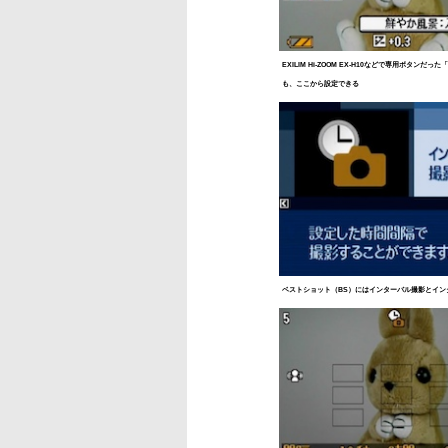
EXILIM Hi-ZOOM EX-H10などで専用ボタンだ
も、ここから設定できる
ベストショット（BS）にはインターバル撮影とイン