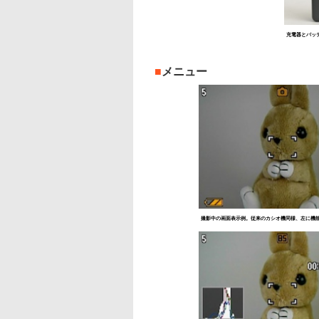
充電器とバッ
■
メニュー
撮影中の画面表示例。従来のカシオ機同様、左に機