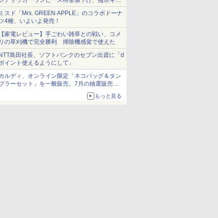
シアサッカーワンピース待望値下げ、撥水ギア
ショーツは1990円に
ミスド「Mrs. GREEN APPLE」のコラボドーナ
ツ4種、いよいよ発売！
【家電レビュー】手ごわい雑草との戦い、コメ
リの草刈機で完全勝利 掃除機感覚で使えた
NTT島田社長、ソフトバンクのセブン出資に「d
ポイント使えるようにして」
カルディ、オンライン限定「ネコバッグ＆タン
ブラーセット」を一般販売。7月の抽選販売の
当選無効分
もっと見る