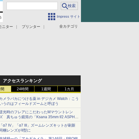
Impress サイト
全カテゴリ
モニター
プリンター
アクセスランキング
時間
24時間
1週間
1カ月
カメラバカにつける薬 in デジカメ Watch：こう
いうのはフィールドズームと呼ぼう
逆光時のフレアにこだわったMマウントレン
ズ 真ちゅう鏡筒の「Ksana 35mm f/2 ASPH.
シルバークローム」
「α7 IV」「α7 III」ズームレンズキットが刷新
同梱レンズがII型に
赤城耕一の「アカギカメラ」 第146回：PRO銘