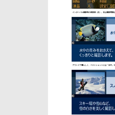
インターバル撮影時の画面例（左）。右は撮影間隔
アウトドア機らしく、ベストショットには「水中」