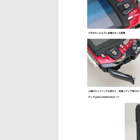
十字ボタンの上下に各種ボタンを配置
上側のロックリングを回すと、記録メディア室のカ
ディアはmicroSDHC/SDカード