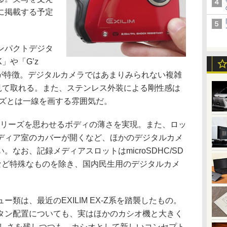
に掲載する予定
ンパクトデジタ
」や「G’z
グが特徴。デジタルカメラではあまりみられない複雑
が見て取れる。また、ステンレス外装による剛性感は
リーズとは一線を画する雰囲気だ。
RDシリーズを思わせるボディの薄さを実現。また、ロッ
ディア室のカバーが開くなど、ほかのデジタルカメ
なお、記録メディアスロットはmicroSDHC/SD
m」など特殊なものを除き、国内民生用のデジタルカメ
。
は、最近のEXILIM EX-Z系を踏襲したもの。
タン配置についても、実はほかのカシオ機と大きく
ズらしさを残しつつも、カシオとして新しいコンセプト