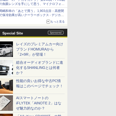
の魚眼レンズを手にして思う、マイクロフォー
サーズへの期待と可能性
岡嶋和幸の「あとで買う」 1,903点目：高密閉
で保冷効果が高いクーラーボックス - デジカメ
Watch
もっと見る
Special Site
レイズのプレミアムカー向け
ブランドHOMURAから
「2×9R」が登場！
総合オーディオブランドに進
化するSHANLINGとは何者
か？
性能の良いお得な中古PC情
報はこのページでチェック！
AIスマートノートの
iFLYTEK「AINOTE 2」はな
ぜ魅力的なのか？