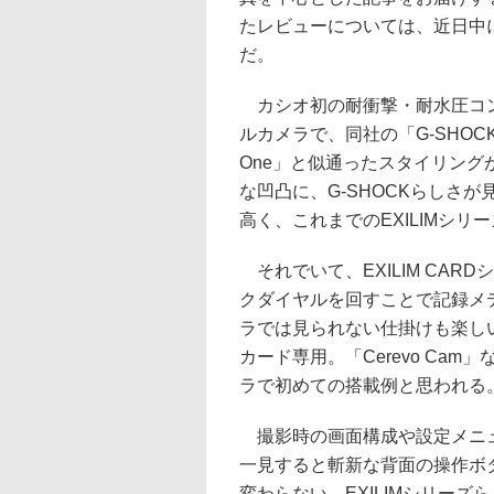
たレビューについては、近日中
だ。
カシオ初の耐衝撃・耐水圧コ
ルカメラで、同社の「G-SHOCK
One」と似通ったスタイリン
な凹凸に、G-SHOCKらしさ
高く、これまでのEXILIMシ
それでいて、EXILIM CA
クダイヤルを回すことで記録メ
ラでは見られない仕掛けも楽しい。
カード専用。「Cerevo Ca
ラで初めての搭載例と思われる
撮影時の画面構成や設定メニュー類
一見すると斬新な背面の操作ボ
変わらない。EXILIMシリー