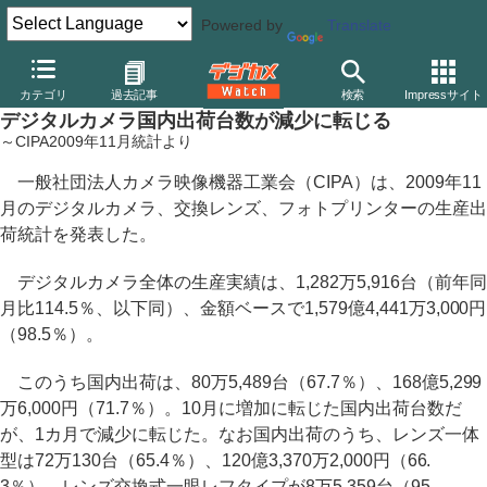
Powered by
Translate
デジカメ Watch
業界動向
市場
カテゴリ
過去記事
検索
Impressサイト
デジタルカメラ国内出荷台数が減少に転じる
～CIPA2009年11月統計より
一般社団法人カメラ映像機器工業会（CIPA）は、2009年11
月のデジタルカメラ、交換レンズ、フォトプリンターの生産出
荷統計を発表した。
デジタルカメラ全体の生産実績は、1,282万5,916台（前年同
月比114.5％、以下同）、金額ベースで1,579億4,441万3,000円
（98.5％）。
このうち国内出荷は、80万5,489台（67.7％）、168億5,299
万6,000円（71.7％）。10月に増加に転じた国内出荷台数だ
が、1カ月で減少に転じた。なお国内出荷のうち、レンズ一体
型は72万130台（65.4％）、120億3,370万2,000円（66.
3％）。レンズ交換式一眼レフタイプが8万5,359台（95.