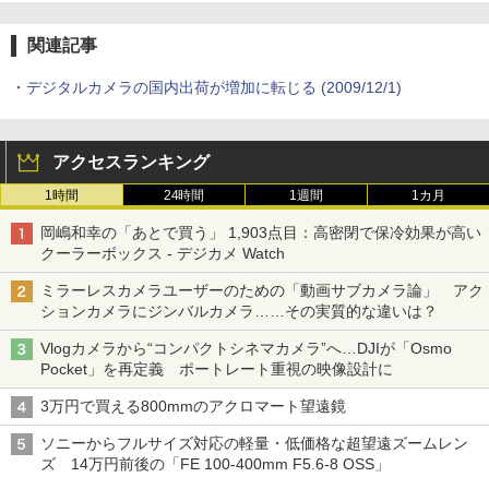
関連記事
・
デジタルカメラの国内出荷が増加に転じる (2009/12/1)
アクセスランキング
1時間
24時間
1週間
1カ月
岡嶋和幸の「あとで買う」 1,903点目：高密閉で保冷効果が高い
クーラーボックス - デジカメ Watch
ミラーレスカメラユーザーのための「動画サブカメラ論」 アク
ションカメラにジンバルカメラ……その実質的な違いは？
Vlogカメラから“コンパクトシネマカメラ”へ…DJIが「Osmo
Pocket」を再定義 ポートレート重視の映像設計に
3万円で買える800mmのアクロマート望遠鏡
ソニーからフルサイズ対応の軽量・低価格な超望遠ズームレン
ズ 14万円前後の「FE 100-400mm F5.6-8 OSS」