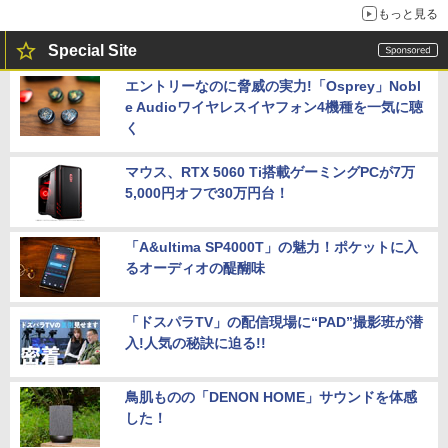
もっと見る
Special Site
エントリーなのに脅威の実力!「Osprey」Nobl
e Audioワイヤレスイヤフォン4機種を一気に聴
く
マウス、RTX 5060 Ti搭載ゲーミングPCが7万
5,000円オフで30万円台！
「A&ultima SP4000T」の魅力！ポケットに入
るオーディオの醍醐味
「ドスパラTV」の配信現場に“PAD”撮影班が潜
入!人気の秘訣に迫る!!
鳥肌ものの「DENON HOME」サウンドを体感
した！