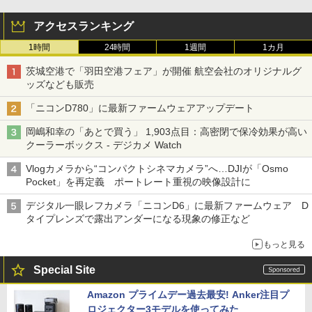
アクセスランキング
1時間
24時間
1週間
1カ月
茨城空港で「羽田空港フェア」が開催 航空会社のオリジナルグ
ッズなども販売
「ニコンD780」に最新ファームウェアアップデート
岡嶋和幸の「あとで買う」 1,903点目：高密閉で保冷効果が高い
クーラーボックス - デジカメ Watch
Vlogカメラから“コンパクトシネマカメラ”へ…DJIが「Osmo
Pocket」を再定義 ポートレート重視の映像設計に
デジタル一眼レフカメラ「ニコンD6」に最新ファームウェア D
タイプレンズで露出アンダーになる現象の修正など
もっと見る
Special Site
Amazon プライムデー過去最安! Anker注目プ
ロジェクター3モデルを使ってみた