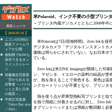
米Polaroid、インク不要の小型プリン
～プリンタ内蔵デジカメとともに2008年中
最新ニュース
【 2016/01/26 】
■
ニコンD3300の
米Polaroidは7日(現地時間)、Zero 
最新ファームウ
デジタルカメラ「デジタルインスタントカメ
ェアが公開
価格は明らかにされていない。なお日本ポ
■
無制限でRAWも
ている。
保存できるオン
ラインストレー
Zero Inkは米ZINK Imagingが開発し
ジ
ン、マゼンタ、イエローの染料の結晶が塗
■
加藤健志写真展
「空から伝える
が、熱を加えることで発色する。発色は温
目撃者 ～パイロ
ンクカートリッジが不要となり、プリンタ
ットと見た日本
の風景～」
熱を使う点が昇華型熱転写プリンタと似て
■
平岡正写真展
を熱で用紙に付着させるのに対し、Zero 
「Tokyo Bay area
きプリントヘッドまたは用紙が数回動く必要が
／20xx」