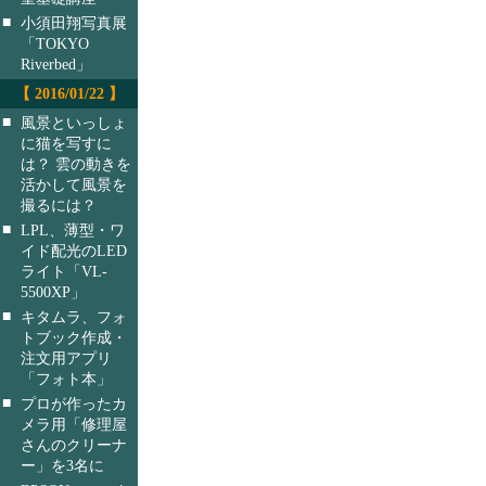
■
小須田翔写真展
「TOKYO
Riverbed」
【 2016/01/22 】
■
風景といっしょ
に猫を写すに
は？ 雲の動きを
活かして風景を
撮るには？
■
LPL、薄型・ワ
イド配光のLED
ライト「VL-
5500XP」
■
キタムラ、フォ
トブック作成・
注文用アプリ
「フォト本」
■
プロが作ったカ
メラ用「修理屋
さんのクリーナ
ー」を3名に