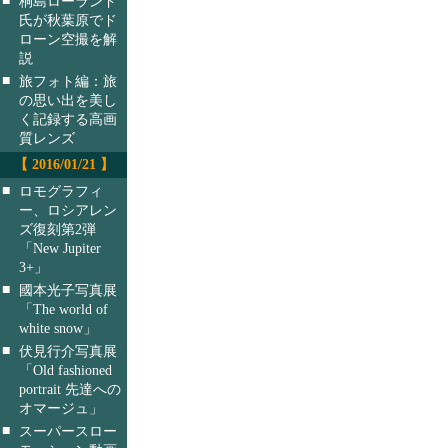
桐島ローランド
氏が秋葉原でド
ローン空撮を解
説
■
旅フォト編：旅
の思い出を美し
く記録する高画
質レンズ
【 2016/01/21 】
■
ロモグラフィ
ー、ロシアレン
ズ復刻第2弾
「New Jupiter
3+」
■
國本光子写真展
「The world of
white snow」
■
伏見行介写真展
「Old fashioned
portrait 先達への
オマージュ」
■
スーパースロー