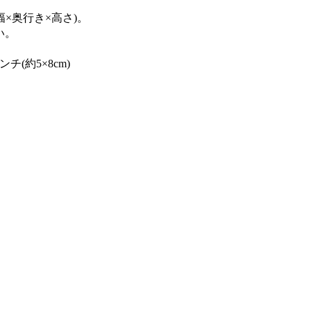
×奥行き×高さ)。
い。
チ(約5×8cm)