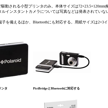
れる小型プリンタのみ。本体サイズは72×23.5×120mm(幅
デジタルインスタントカメラについては写真などは発表されていな
端子を備えるほか、Bluetoothにも対応する。用紙サイズは2×3イン
リンタ
PictBridgeとBluetoothに対応する