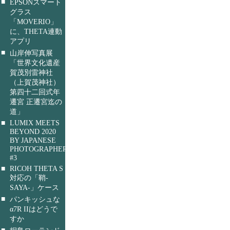
■
EPSONスマート
グラス
「MOVERIO」
に、THETA連動
アプリ
■
山岸伸写真展
「世界文化遺産
賀茂別雷神社
（上賀茂神社）
第四十二回式年
遷宮 正遷宮迄の
道」
■
LUMIX MEETS
BEYOND 2020
BY JAPANESE
PHOTOGRAPHERS
#3
■
RICOH THETA S
対応の「鞘-
SAYA-」ケース
■
パンキッシュな
α7R IIはどうで
すか
■