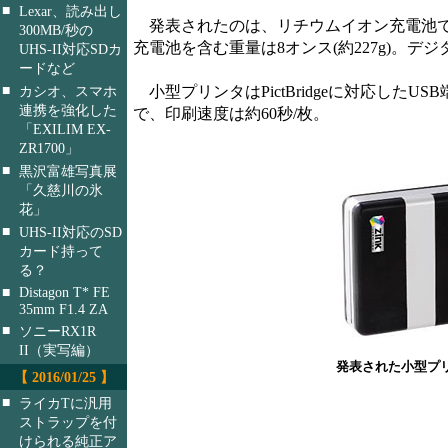
■
Lexar、読み出し
発表されたのは、リチウムイオン充電池で駆動さ
300MB/秒の
充電池を含む重量は8オンス(約227g)。
UHS-II対応SDカ
ードなど
■
小型プリンタはPictBridgeに対応したUSB
カシオ、スマホ
連携を強化した
で、印刷速度は約60秒/枚。
「EXILIM EX-
ZR1700」
■
黒沢富雄写真展
「久慈川の氷
花」
■
UHS-II対応のSD
カード持って
る？
■
Distagon T* FE
35mm F1.4 ZA
■
ソニーRX1R
II（実写編）
発表された小型プ
【 2016/01/25 】
■
ライカTに汎用
ストラップを付
けられる純正ア