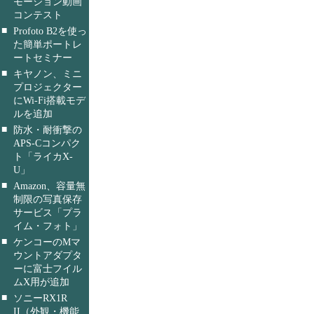
モーション動画
コンテスト
■
Profoto B2を使っ
た簡単ポートレ
ートセミナー
■
キヤノン、ミニ
プロジェクター
にWi-Fi搭載モデ
ルを追加
■
防水・耐衝撃の
APS-Cコンパク
ト「ライカX-
U」
■
Amazon、容量無
制限の写真保存
サービス「プラ
イム・フォト」
■
ケンコーのMマ
ウントアダプタ
ーに富士フイル
ムX用が追加
■
ソニーRX1R
II（外観・機能