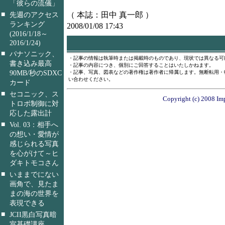
「彼らの流儀」
■
（ 本誌：田中 真一郎 ）
先週のアクセス
ランキング
2008/01/08 17:43
(2016/1/18～
2016/1/24)
■
パナソニック、
・記事の情報は執筆時または掲載時のものであり、現状では異なる可
書き込み最高
・記事の内容につき、個別にご回答することはいたしかねます。
90MB/秒のSDXC
・記事、写真、図表などの著作権は著作者に帰属します。無断転用・
い合わせください。
カード
■
セコニック、ス
Copyright (c) 2008 Imp
トロボ制御に対
応した露出計
■
Vol. 03：相手へ
の想い・愛情が
感じられる写真
を心がけて～ヒ
ダキトモコさん
■
いままでにない
画角で、見たま
まの海の世界を
表現できる
■
JCII黒白写真暗
室基礎講座