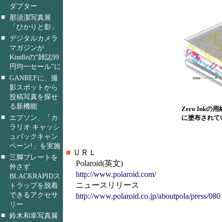
ダプター
■
那須潔写真展
「ひかりと影」
■
デジタルカメラ
マガジンが
Kindleの“雑誌99
円均一セール”に
■
GANREFに、撮
影スポットから
投稿写真を探せ
る新機能
Zero In
■
エプソン、「カ
に塗布されて
ラリオ キャッシ
ュバックキャン
ペーン!」を実施
■
ＵＲＬ
■
三脚プレートを
Polaroid(英文)
外さず
http://www.polaroid.com/
BLACKRAPIDス
ニュースリリース
トラップを脱着
できるアクセサ
http://www.polaroid.co.jp/aboutpola/press/08
リー
■
鈴木和幸写真展