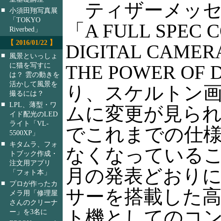
ティザーメッセ
■
小須田翔写真展
「TOKYO
「A FULL SPEC 
Riverbed」
【 2016/01/22 】
DIGITAL CAMER
■
風景といっしょ
に猫を写すに
THE POWER OF
は？ 雲の動きを
活かして風景を
り、スケルトン
撮るには？
■
LPL、薄型・ワ
ムに変更が見ら
イド配光のLED
ライト「VL-
でこれまでの仕
5500XP」
■
キタムラ、フォ
なくなっているこ
トブック作成・
注文用アプリ
月の発表どおり
「フォト本」
■
プロが作ったカ
サーを搭載した
メラ用「修理屋
さんのクリーナ
ト機としてのコ
ー」を3名に