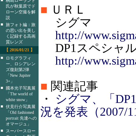
桐島ローランド
■
ＵＲＬ
氏が秋葉原でド
ローン空撮を解
説
シグマ
■
旅フォト編：旅
の思い出を美し
http://www.sigma
く記録する高画
質レンズ
DP1スペシャ
【 2016/01/21 】
http://www.sigm
■
ロモグラフィ
ー、ロシアレン
ズ復刻第2弾
「New Jupiter
3+」
■
関連記事
■
國本光子写真展
「The world of
・
シグマ、「DP
white snow」
■
伏見行介写真展
況を発表（2007/11
「Old fashioned
portrait 先達への
オマージュ」
■
スーパースロー