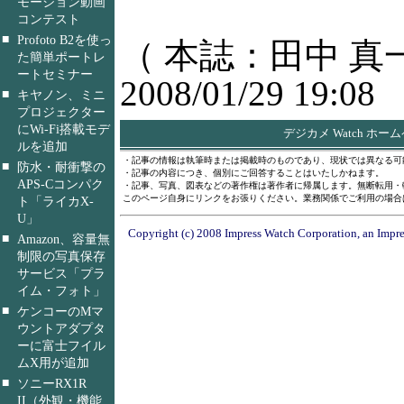
モーション動画
コンテスト
■
Profoto B2を使っ
（ 本誌：田中 真
た簡単ポートレ
ートセミナー
2008/01/29 19:08
■
キヤノン、ミニ
プロジェクター
にWi-Fi搭載モデ
デジカメ Watch ホー
ルを追加
・記事の情報は執筆時または掲載時のものであり、現状では異なる可
■
防水・耐衝撃の
・記事の内容につき、個別にご回答することはいたしかねます。
APS-Cコンパク
・記事、写真、図表などの著作権は著作者に帰属します。無断転用・
このページ自身にリンクをお張りください。業務関係でご利用の場合
ト「ライカX-
U」
Copyright (c) 2008 Impress Watch Corporation, an Impre
■
Amazon、容量無
制限の写真保存
サービス「プラ
イム・フォト」
■
ケンコーのMマ
ウントアダプタ
ーに富士フイル
ムX用が追加
■
ソニーRX1R
II（外観・機能