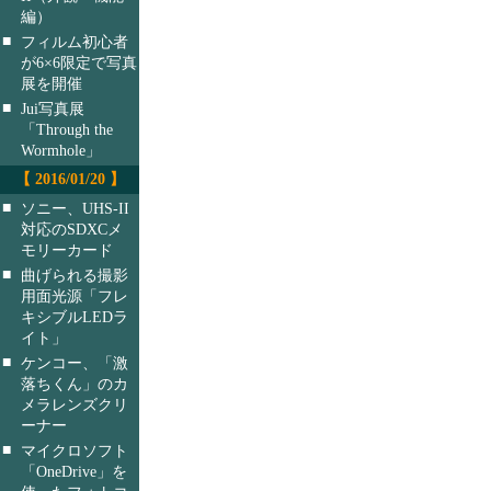
編）
■
フィルム初心者
が6×6限定で写真
展を開催
■
Jui写真展
「Through the
Wormhole」
【 2016/01/20 】
■
ソニー、UHS-II
対応のSDXCメ
モリーカード
■
曲げられる撮影
用面光源「フレ
キシブルLEDラ
イト」
■
ケンコー、「激
落ちくん」のカ
メラレンズクリ
ーナー
■
マイクロソフト
「OneDrive」を