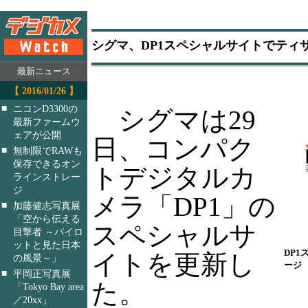
シグマ、DP1スペシャルサイトでティ
最新ニュース
【 2016/01/26 】
■
ニコンD3300の
シグマは29
最新ファームウ
ェアが公開
日、コンパク
■
無制限でRAWも
保存できるオン
トデジタルカ
ラインストレー
ジ
メラ「DP1」の
■
加藤健志写真展
「空から伝える
スペシャルサ
目撃者 ～パイロ
ットと見た日本
DP
イトを更新し
の風景～」
ージ
■
平岡正写真展
た。
「Tokyo Bay area
／20xx」