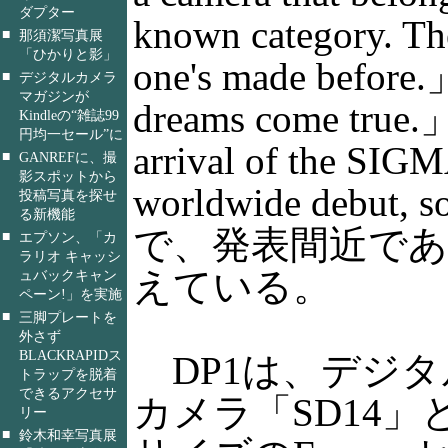
ダプター
known category. Th
■
那須潔写真展
「ひかりと影」
one's made befor
■
デジタルカメラ
マガジンが
dreams come tru
Kindleの“雑誌99
円均一セール”に
arrival of the SIG
■
GANREFに、撮
影スポットから
worldwide debut,
投稿写真を探せ
る新機能
で、発表間近で
■
エプソン、「カ
ラリオ キャッシ
えている。
ュバックキャン
ペーン!」を実施
■
三脚プレートを
外さず
BLACKRAPIDス
DP1は、デジタ
トラップを脱着
できるアクセサ
カメラ「SD14」と
リー
■
鈴木和幸写真展