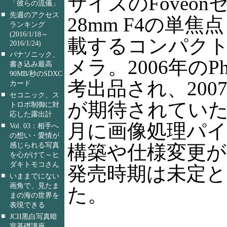
サイズのFoveo
「彼らの流儀」
■
先週のアクセス
28mm F4の単
ランキング
(2016/1/18～
載するコンパク
2016/1/24)
■
パナソニック、
メラ。2006年のPho
書き込み最高
90MB/秒のSDXC
考出品され、200
カード
■
セコニック、ス
が期待されていた
トロボ制御に対
応した露出計
月に画像処理パ
■
Vol. 03：相手へ
の想い・愛情が
感じられる写真
構築や仕様変更が
を心がけて～ヒ
ダキトモコさん
発売時期は未定
■
いままでにない
画角で、見たま
た。
まの海の世界を
表現できる
■
JCII黒白写真暗
室基礎講座