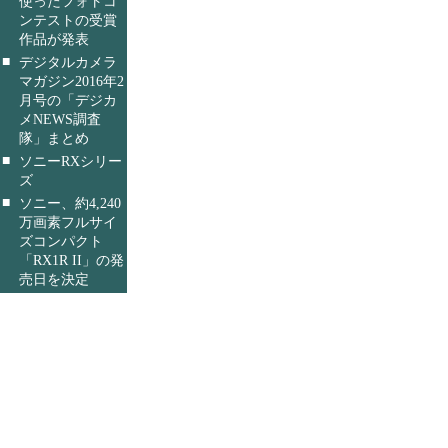
使ったフォトコ
ンテストの受賞
作品が発表
■
デジタルカメラ
マガジン2016年2
月号の「デジカ
メNEWS調査
隊」まとめ
■
ソニーRXシリー
ズ
■
ソニー、約4,240
万画素フルサイ
ズコンパクト
「RX1R II」の発
売日を決定