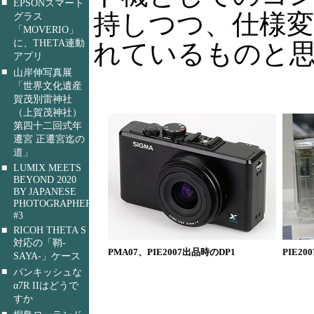
■
EPSONスマート
持しつつ、仕様
グラス
「MOVERIO」
に、THETA連動
れているものと
アプリ
■
山岸伸写真展
「世界文化遺産
賀茂別雷神社
（上賀茂神社）
第四十二回式年
遷宮 正遷宮迄の
道」
■
LUMIX MEETS
BEYOND 2020
BY JAPANESE
PHOTOGRAPHERS
#3
■
RICOH THETA S
対応の「鞘-
PMA07、PIE2007出品時のDP1
PIE2
SAYA-」ケース
■
パンキッシュな
α7R IIはどうで
すか
■