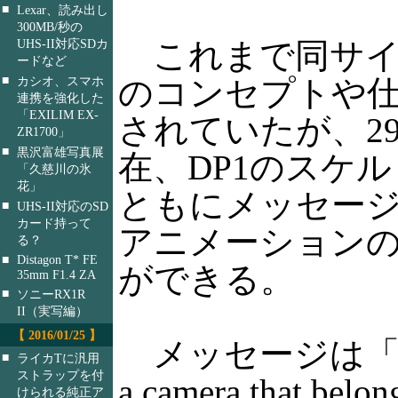
■
Lexar、読み出し
300MB/秒の
これまで同サイト
UHS-II対応SDカ
ードなど
■
のコンセプトや
カシオ、スマホ
連携を強化した
「EXILIM EX-
されていたが、29
ZR1700」
■
黒沢富雄写真展
在、DP1のスケ
「久慈川の氷
花」
ともにメッセー
■
UHS-II対応のSD
カード持って
アニメーション
る？
■
Distagon T* FE
ができる。
35mm F1.4 ZA
■
ソニーRX1R
II（実写編）
【 2016/01/25 】
メッセージは「Get 
■
ライカTに汎用
ストラップを付
a camera that belon
けられる純正ア