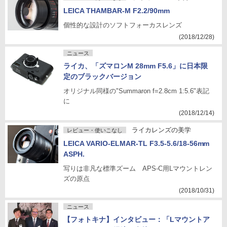
LEICA THAMBAR-M F2.2/90mm
個性的な設計のソフトフォーカスレンズ
(2018/12/28)
ニュース
ライカ、「ズマロンM 28mm F5.6」に日本限
定のブラックバージョン
オリジナル同様の"Summaron f=2.8cm 1:5.6"表記
に
(2018/12/14)
ライカレンズの美学
レビュー・使いこなし
LEICA VARIO-ELMAR-TL F3.5-5.6/18-56mm
ASPH.
写りは非凡な標準ズーム APS-C用Lマウントレン
ズの原点
(2018/10/31)
ニュース
【フォトキナ】インタビュー：「Lマウントア