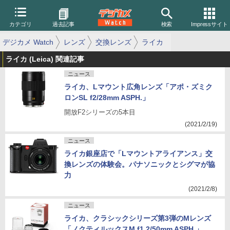
カテゴリ
過去記事
検索
Impressサイト
デジカメ Watch
レンズ
交換レンズ
ライカ
ライカ (Leica) 関連記事
ニュース
ライカ、Lマウント広角レンズ「アポ・ズミク
ロンSL f2/28mm ASPH.」
開放F2シリーズの5本目
(2021/2/19)
ニュース
ライカ銀座店で「Lマウントアライアンス」交
換レンズの体験会。パナソニックとシグマが協
力
(2021/2/8)
ニュース
ライカ、クラシックシリーズ第3弾のMレンズ
「ノクティルックスM f1.2/50mm ASPH.」