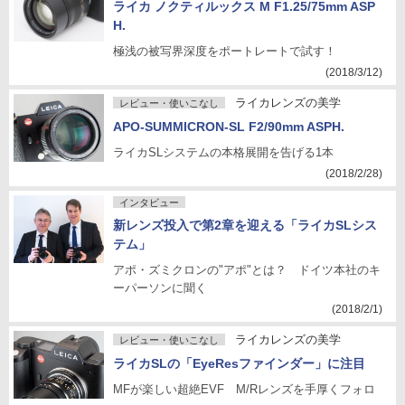
ライカ ノクティルックス M F1.25/75mm ASP
H.
極浅の被写界深度をポートレートで試す！
(2018/3/12)
ライカレンズの美学
レビュー・使いこなし
APO-SUMMICRON-SL F2/90mm ASPH.
ライカSLシステムの本格展開を告げる1本
(2018/2/28)
インタビュー
新レンズ投入で第2章を迎える「ライカSLシス
テム」
アポ・ズミクロンの"アポ"とは？ ドイツ本社のキ
ーパーソンに聞く
(2018/2/1)
ライカレンズの美学
レビュー・使いこなし
ライカSLの「EyeResファインダー」に注目
MFが楽しい超絶EVF M/Rレンズを手厚くフォロ