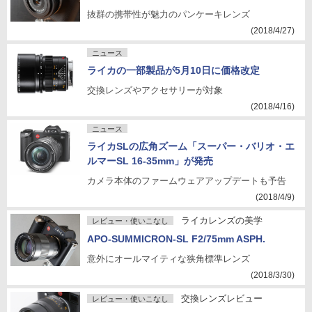
抜群の携帯性が魅力のパンケーキレンズ
(2018/4/27)
ニュース
ライカの一部製品が5月10日に価格改定
交換レンズやアクセサリーが対象
(2018/4/16)
ニュース
ライカSLの広角ズーム「スーパー・バリオ・エ
ルマーSL 16-35mm」が発売
カメラ本体のファームウェアアップデートも予告
(2018/4/9)
ライカレンズの美学
レビュー・使いこなし
APO-SUMMICRON-SL F2/75mm ASPH.
意外にオールマイティな狭角標準レンズ
(2018/3/30)
交換レンズレビュー
レビュー・使いこなし