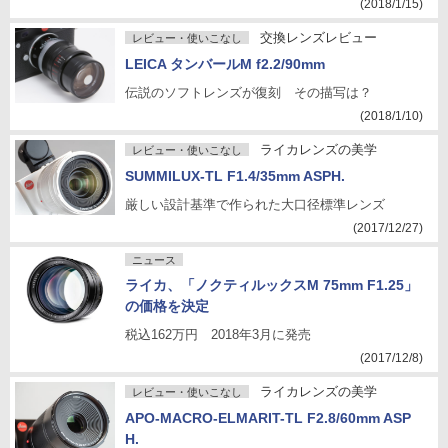
(2018/1/15)
交換レンズレビュー
レビュー・使いこなし
LEICA タンバールM f2.2/90mm
伝説のソフトレンズが復刻 その描写は？
(2018/1/10)
ライカレンズの美学
レビュー・使いこなし
SUMMILUX-TL F1.4/35mm ASPH.
厳しい設計基準で作られた大口径標準レンズ
(2017/12/27)
ニュース
ライカ、「ノクティルックスM 75mm F1.25」
の価格を決定
税込162万円 2018年3月に発売
(2017/12/8)
ライカレンズの美学
レビュー・使いこなし
APO-MACRO-ELMARIT-TL F2.8/60mm ASP
H.