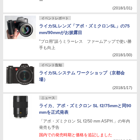
ー
(2018/1/31)
イベントレポート
ライカSLレンズ「アポ・ズミクロンSL」の75
mm/90mmがお披露目
"プロ用"謳うミラーレス ファームアップで使い勝
手も向上
(2018/1/30)
イベント告知
ライカSLシステム ワークショップ（京都会
場）
(2018/1/17)
ニュース
ライカ、アポ・ズミクロン SL f2/75mmと同90
mmを正式発表
「アポ・ズミクロン SL f2/50 mm ASPH.」の年内
発売も予告
国内での発売時期と価格を追記しました