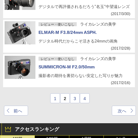
デジタルで再評価されるだろう"名玉"中望遠レンズ
(2017/3/30)
ライカレンズの美学
レビュー・使いこなし
ELMAR-M F3.8/24mm ASPH.
デジタル時代だからこそ活きる24mmの画角
(2017/2/28)
ライカレンズの美学
レビュー・使いこなし
SUMMICRON-M F2.0/50mm
撮影者の期待を裏切らない安定した写りが魅力
(2017/2/16)
1
2
3
4
前へ
次へ
アクセスランキング