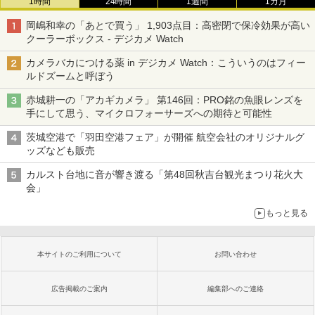
1時間
24時間
1週間
1カ月
岡嶋和幸の「あとで買う」 1,903点目：高密閉で保冷効果が高い
クーラーボックス - デジカメ Watch
カメラバカにつける薬 in デジカメ Watch：こういうのはフィー
ルドズームと呼ぼう
赤城耕一の「アカギカメラ」 第146回：PRO銘の魚眼レンズを
手にして思う、マイクロフォーサーズへの期待と可能性
茨城空港で「羽田空港フェア」が開催 航空会社のオリジナルグ
ッズなども販売
カルスト台地に音が響き渡る「第48回秋吉台観光まつり花火大
会」
もっと見る
本サイトのご利用について
お問い合わせ
広告掲載のご案内
編集部へのご連絡