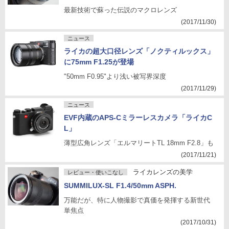
最新技術で蘇った伝説のマクロレンズ
(2017/11/30)
ニュース
ライカの超大口径レンズ「ノクティルックス」
に75mm F1.25が登場
"50mm F0.95"より浅い被写界深度
(2017/11/29)
ニュース
EVF内蔵のAPS-Cミラーレスカメラ「ライカC
L」
薄型広角レンズ「エルマリートTL 18mm F2.8」も
(2017/11/21)
ライカレンズの美学
レビュー・使いこなし
SUMMILUX-SL F1.4/50mm ASPH.
万能だが、特に人物撮影で真価を発揮する新世代
単焦点
(2017/10/31)