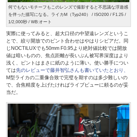
何でもないモチーフもこのレンズで撮影すると不思議な浮遊感
を伴った描写になる。ライカM（Typ240） / ISO200 / F1.25 /
1/2,000秒 / WB:オート
実際に使ってみると、超大口径の中望遠レンズというこ
とで、絞り開放でのピント合わせはやはりシビアだ。同
じNOCTILUXでも50mm F0.95より絶対値比較では開放
値は暗いものの、焦点距離が長いぶん被写界深度はより
浅く、ピントはまさに紙のように薄い。使い勝手につい
ては
先のレビューで藤井智弘さんも書いていたとおり、
M型ライカの二重像合致で完璧を期すのは多少難しいの
で、合焦精度を上げたければライブビューに頼るのが妥
当だ。