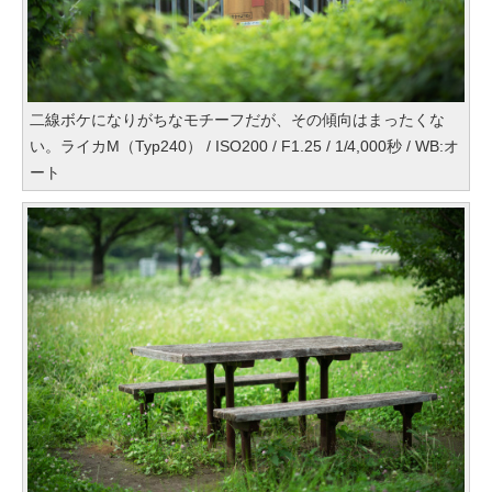
二線ボケになりがちなモチーフだが、その傾向はまったくな
い。ライカM（Typ240） / ISO200 / F1.25 / 1/4,000秒 / WB:オ
ート