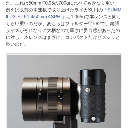
だ。これは50mm F0.95の700gに比べてもかなり重い。
例えば以前の本連載で取り上げたライカSL用の
「SUMM
ILUX-SL F1.4/50mm ASPH.」
も1,065gで本レンズと同じ
くらい重いのだが、あちらはフィルター径E82で、鏡胴
サイズがそれなりに大柄なので重さに妥当感があったの
に対し、本レンズはまさに、コンパクトだけどズシリと
重いのだ。