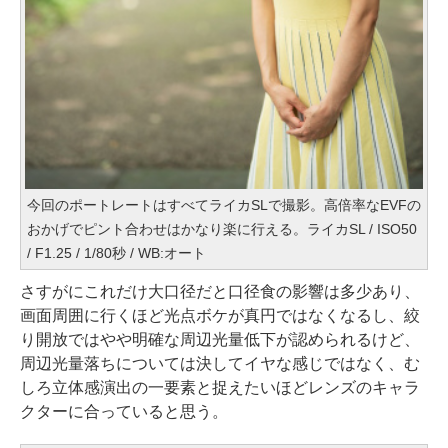
今回のポートレートはすべてライカSLで撮影。高倍率なEVFの
おかげでピント合わせはかなり楽に行える。ライカSL / ISO50
/ F1.25 / 1/80秒 / WB:オート
さすがにこれだけ大口径だと口径食の影響は多少あり、
画面周囲に行くほど光点ボケが真円ではなくなるし、絞
り開放ではやや明確な周辺光量低下が認められるけど、
周辺光量落ちについては決してイヤな感じではなく、む
しろ立体感演出の一要素と捉えたいほどレンズのキャラ
クターに合っていると思う。