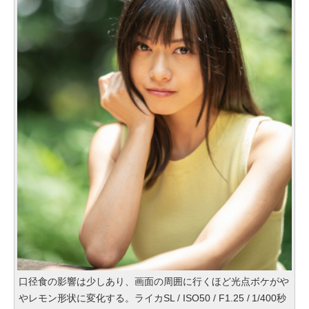
口径食の影響は少しあり、画面の周囲に行くほど光点ボケがや
やレモン形状に変化する。ライカSL / ISO50 / F1.25 / 1/400秒