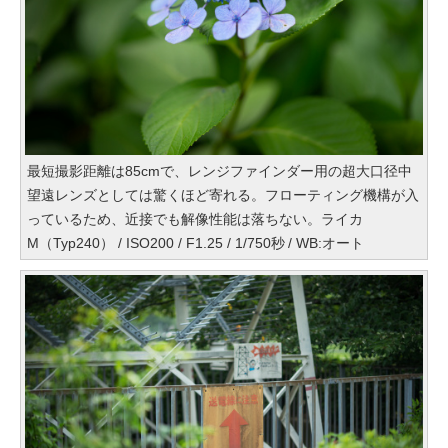
最短撮影距離は85cmで、レンジファインダー用の超大口径中
望遠レンズとしては驚くほど寄れる。フローティング機構が入
っているため、近接でも解像性能は落ちない。ライカ
M（Typ240） / ISO200 / F1.25 / 1/750秒 / WB:オート