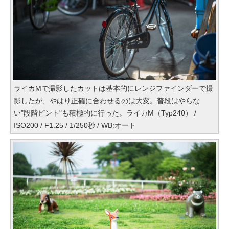
ライカMで撮影したカットは基本的にレンジファインダーで撮
影したが、やはり正確に合わせるのは大変。普段はやらな
い"段階ピント"も積極的に行った。ライカM（Typ240） /
ISO200 / F1.25 / 1/250秒 / WB:オート