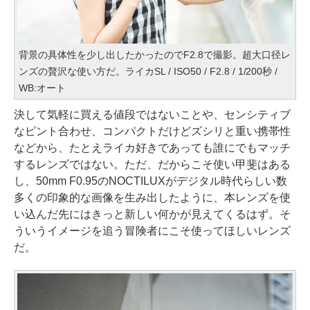
背景の具体性を少し出したかったのでF2.8で撮影。超大口径レ
ンズの贅沢な使い方だ。ライカSL / ISO50 / F2.8 / 1/200秒 /
WB:オート
決して気軽に買える値段ではないことや、センシティブ
なピント合わせ、コンパクトだけどズシリと重い携帯性
などから、たとえライカ好きであっても誰にでもマッチ
するレンズではない。ただ、だからこそ使い甲斐はある
し、50mm F0.95のNOCTILUXがデジタル時代らしい数
多くの印象的な画像を生み出したように、本レンズを使
い込んだ先にはきっと新しい何かが見えてくるはず。そ
ういうイメージを追う冒険者にこそ使ってほしいレンズ
だ。