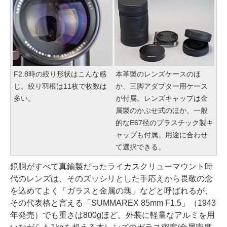
F2.8時の絞り形状はこんな感
本革製のレンズケースのほ
じ。絞り羽根は11枚で枚数は
か、三脚アダプター用ケース
多い。
が付属。レンズキャップは金
属製のかぶせ式のほか、一般
的なE67径のプラスチック製キ
ャップも付属。用途に合わせ
て選択できる。
鏡胴がすべて真鍮製だったライカスクリューマウント時
代のレンズは、そのズッシリとした手応えから畏敬の念
を込めてよく「ガラスと金属の塊」などと呼ばれるが、
その代表格と言える「SUMMAREX 85mm F1.5」（1943
年発売）でも重さは800gほど。外装に軽量なアルミを用