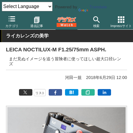
Powered by
Translate
デジカメ Watch
レンズ
交換レンズ
ライカ
カテゴリ
過去記事
検索
Impressサイト
ライカレンズの美学
LEICA NOCTILUX-M F1.25/75mm ASPH.
まだ見ぬイメージを追う冒険者に使ってほしい超大口径レン
ズ
河田一規
2018年6月29日 12:00
リスト