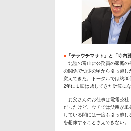
■
「テラウチマサト」と「寺内
北陸の富山に公務員の家庭の長
の関係で幼少の頃から引っ越し
変えてきた。トータルでは約3
2年に１回は越してきた計算に
お父さんのお仕事は電電公社（
だったけど、ウチでは父親が単
している間には一度も引っ越し
を想像することさえできない。