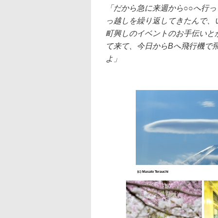
「だから急に来週から○○へ行
っ越しを繰り返してきたんで、
町興しのイベントのお手伝いと
て来て、今日からBへ飛行機で
よ」
(c) Masato Terauchi