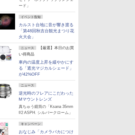
ード」
イベント告知
カルスト台地に音が響き渡る
「第48回秋吉台観光まつり花
火大会」
【厳選】本日のお買
ニュース
い得商品
車内の温度上昇を緩やかにす
る「遮光マジカルシェード」
が42%OFF
ニュース
逆光時のフレアにこだわった
Mマウントレンズ
真ちゅう鏡筒の「Ksana 35mm
f/2 ASPH. シルバークローム」
キャンペーン
おなじみ「カメラバカにつけ