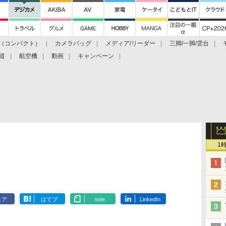
（コンパクト）
カメラバッグ
メディア/リーダー
三脚/一脚/雲台
道
航空機
動画
キャンペーン
1
ェア
はてブ
note
LinkedIn