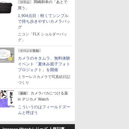
岡嶋和幸の「あとで
コラム
買う」
1,904点目：軽くてシンプル
で持ち歩きやすいカメラバッ
グ
ニコン「FLX ショルダーバッ
グ」
イベント告知
カメラのキタムラ、無料体験
イベント「夏休み親子フォト
プロジェクト」を開催
ミラーレスカメラで写真絵日記
づくり
カメラバカにつける薬
漫画
in デジカメ Watch
こういうのはフィールドズー
ムと呼ぼう