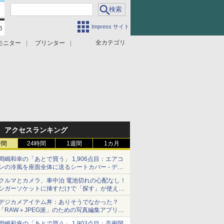
Impress サイト
全カテゴリ
モニター
プリンター
アクセスランキング
時間
24時間
1週間
1カ月
岡嶋和幸の「あとで買う」 1,906点目：エアコ
ンの冷風を座面全体に送るシートカバー - デジ
カメ Watch
クルマとカメラ、車中泊 電池切れの心配なし！
シガーソケットに挿すだけで「探す」が使える
スマートタグ - デジカメ Watch
デジカメアイテム丼：ありそうでなかった？
「RAW＋JPEG派」のための写真編集アプリ
カメラデフォルトのJPEGを大切にする
岡嶋和幸の「あとで買う」 1,903点目：高密閉