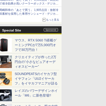
「Filmator」
で保冷効果が高いクーラーボックス - デジカメ
Watch
岡嶋和幸の「あとで買う」 1,905点目：放射冷
却素材を採用した車用サンシェード - デジカメ
Watch
もっと見る
Special Site
マウス、RTX 5060 Ti搭載ゲ
ーミングPCが7万5,000円オ
フで30万円台！
クリエイティブが作った2万
円台の“小さなピュアオーデ
ィオスピーカー”
SOUNDPEATSのイヤカフ型
イヤフォン「UU2イヤーカ
フ」をイヤカフマニアが語る
レイズのパワーデザインホイ
ール「M6」に新色登場!!