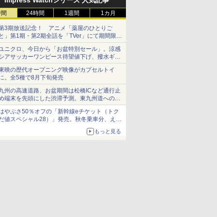
Impress Watchシリーズ 人気記事
時間
24時間
1週間
1カ月
第3期放送記念！ アニメ「薬屋のひとりご
と」第1期・第2期全話を「TVer」にて期間限定
で順次無料配信開始
ユニクロ、今日から「お盆特別セール」。涼感
シアサッカーワンピース待望値下げ、撥水ギア
ショーツは1990円に
東映の歴代オープニング映像がカプセルトイ
に。全5種で8月下旬発売
九州の高速道路、お盆期間は松橋ICなど通行止
め端末を先頭にした渋滞予測。東九州道への迂
回は料金調整を実施
はやぶさ50％オフの「新幹線eチケット（トク
だ値スペシャル28）」発売。秋冬乗車分、えき
ねっと限定
もっと見る