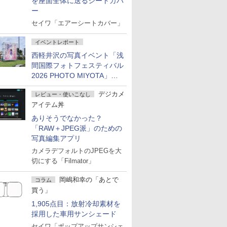
を座面全体に送るシートカバ
ー
セイワ「エアーシートカバー」
イベントレポート
西軽井沢の写真イベント「浅
間国際フォトフェスティバル
2026 PHOTO MIYOTA」が
開幕
デジカメ
レビュー・使いこなし
アイテム丼
ありそうでなかった？
「RAW＋JPEG派」のための
写真編集アプリ
カメラデフォルトのJPEGを大
切にする「Filmator」
岡嶋和幸の「あとで
コラム
買う」
1,905点目：放射冷却素材を
採用した車用サンシェード
セイワ「ポップアップサンシェ