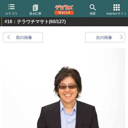
カテゴリ
過去記事
検索
Impressサイト
#16：テラウチマサト
(60/127)
前の画像
次の画像