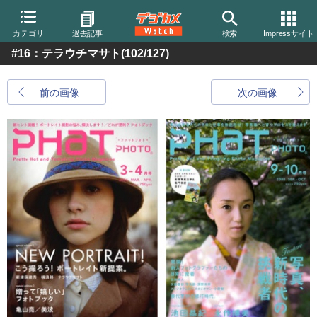
カテゴリ
過去記事
検索
Impressサイト
#16：テラウチマサト
(102/127)
前の画像
次の画像