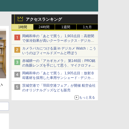
アクセスランキング
1時間
24時間
1週間
1カ月
岡嶋和幸の「あとで買う」 1,903点目：高密閉
で保冷効果が高いクーラーボックス - デジカメ
Watch
カメラバカにつける薬 in デジカメ Watch：こう
いうのはフィールドズームと呼ぼう
赤城耕一の「アカギカメラ」 第146回：PRO銘
の魚眼レンズを手にして思う、マイクロフォー
サーズへの期待と可能性
岡嶋和幸の「あとで買う」 1,905点目：放射冷
却素材を採用した車用サンシェード - デジカメ
Watch
い
茨城空港で「羽田空港フェア」が開催 航空会社
のオリジナルグッズなども販売
もっと見る