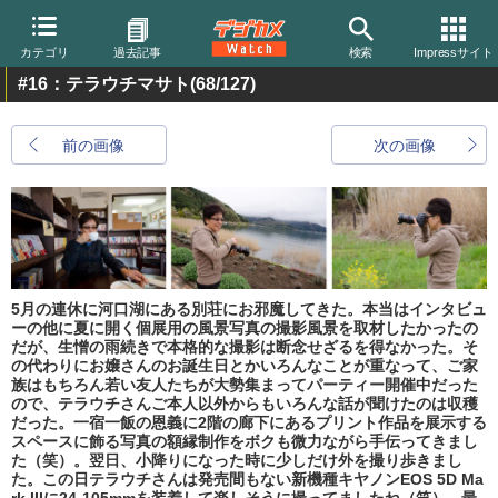
カテゴリ
過去記事
検索
Impressサイト
#16：テラウチマサト
(68/127)
前の画像
次の画像
5月の連休に河口湖にある別荘にお邪魔してきた。本当はインタビュ
ーの他に夏に開く個展用の風景写真の撮影風景を取材したかったの
だが、生憎の雨続きで本格的な撮影は断念せざるを得なかった。そ
の代わりにお嬢さんのお誕生日とかいろんなことが重なって、ご家
族はもちろん若い友人たちが大勢集まってパーティー開催中だった
ので、テラウチさんご本人以外からもいろんな話が聞けたのは収穫
だった。一宿一飯の恩義に2階の廊下にあるプリント作品を展示する
スペースに飾る写真の額縁制作をボクも微力ながら手伝ってきまし
た（笑）。翌日、小降りになった時に少しだけ外を撮り歩きまし
た。この日テラウチさんは発売間もない新機種キヤノンEOS 5D Ma