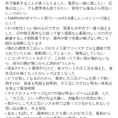
外で撮影することが多くなりました。風景も一緒に残したい。広
角がほしい。でも標準域も捨てがたい。室内でも撮るから明るい
レンズがいい
TAMRONのEマウント用でいつかF2.8通しレンズシリーズ揃え
たくて
3〜5世代くらい前のものですが、型落ちや中古で一通り揃えま
した。日中晴天屋外など絞って使う場面なら最新のレンズの方が
解像するし小型軽量ですが、屋内や夜で光量が稼げない時こそ、
頼れる相棒になります
憧れの標準大三元レンズがカメラ屋でリーズナブルな価格で売
られていたため、衝動買いしてしまった。後悔はしていない
ニコンFマウント Gタイプ。これ持ってて良い画が撮れないな
ら、自分の腕が無いからと諦めがつくから
現在3マウント運用中だけど、各マウントの大三元を揃えた。食
生活がか細くなったがレンズは太くなった
どうせ欲しくなるのだから、最初に大三元ズームを買って使い
倒すのが、資金も性能も効率的。大三元にマクロと明るい単焦点
を加えて最強布陣
マイクロフォーサーズなのでF値が明るいズームは必要。だた
し「大三元」という呼び方は大嫌い。内輪受けの空気が辛い
若かりしころ大三元レンズを持てば食ってけるかもしれないと
思い込み購入。今も現役
あれこれ試して，最終的にたどり着いたのが大三元。最初から