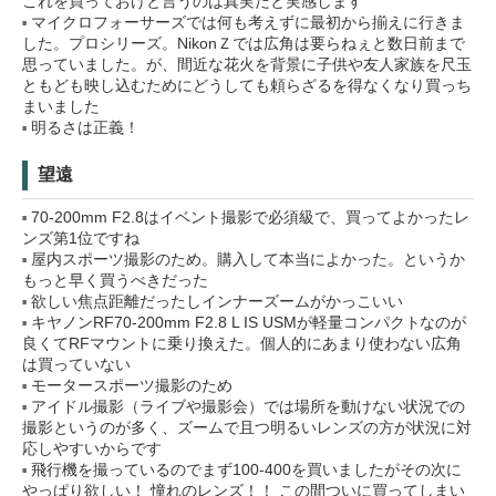
これを買っておけと言うのは真実だと実感します
マイクロフォーサーズでは何も考えずに最初から揃えに行きま
した。プロシリーズ。NikonＺでは広角は要らねぇと数日前まで
思っていました。が、間近な花火を背景に子供や友人家族を尺玉
ともども映し込むためにどうしても頼らざるを得なくなり買っち
まいました
明るさは正義！
望遠
70-200mm F2.8はイベント撮影で必須級で、買ってよかったレ
ンズ第1位ですね
屋内スポーツ撮影のため。購入して本当によかった。というか
もっと早く買うべきだった
欲しい焦点距離だったしインナーズームがかっこいい
キヤノンRF70-200mm F2.8 L IS USMが軽量コンパクトなのが
良くてRFマウントに乗り換えた。個人的にあまり使わない広角
は買っていない
モータースポーツ撮影のため
アイドル撮影（ライブや撮影会）では場所を動けない状況での
撮影というのが多く、ズームで且つ明るいレンズの方が状況に対
応しやすいからです
飛行機を撮っているのでまず100-400を買いましたがその次に
やっぱり欲しい！ 憧れのレンズ！！ この間ついに買ってしまい