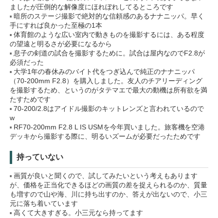
ましたが圧倒的な解像度にほれぼれしてるところです
暗所のステージ撮影で絶対的な信頼感のあるナナニッパ。早く
手にすれば良かった至極の1本
体育館のような広い室内で動きものを撮影するには、ある程度
の望遠と明るさが必要になるから
息子の剣道の試合を撮影するために。試合は屋内なのでF2.8が
必須だった
大学1年の春休みのバイト代をつぎ込んで純正のナナニッパ
（70-200mm F2.8）を購入しました。友人のチアリーディング
を撮影するため、というのがタテマエで最大の動機は所有欲を満
たすためです
70-200/2.8はアイドル撮影のキットレンズと言われているので
w
RF70-200mm F2.8 L IS USMを今年買いました。旅客機を空港
デッキから撮影する際に、明るいズームが必要だったためです
持っていない
画質が良いと聞くので、試してみたいという考えもあります
が、価格を正当化できるほどの画質の差を捉えられるのか、質量
も増すので山や海、川に持ち出すのか、答えが出ないので、小三
元に落ち着いています
高くて大きすぎる。小三元なら持ってます