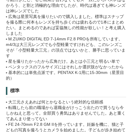
かろう、と割と消極的な理由でしたが、時代は過ぎても神レンズ
は神レンズでした
広角は星景写真を撮りたいので購入しました。標準はスナップ
を撮る際に何本もレンズを持ち歩くのは疲れるので1本にまとめ
たい。まとめるのであれば妥協無しの性能が欲しい！と考え購入
しました
M.ZUIKO DIGITAL ED 7-14mm F2.8 PROを所有しています。
m4/3は大三元レンズでも小型軽量ですけれども、このレンズこ
そが「小型軽量大三元」の頂点ではないかと、勝手に思っていま
す
星を撮りたかったから広角だけ。あとは小三元と明るい単で
ペンタックスのフルサイズにはそれしか選択肢がなかったから
基本的には単焦点派です。PENTAX K-1用に15-30mm（星景目
的）
標準
大三元さえあれば何とかなるという絶対的な信頼感
転職したら前の職場から退職金がけっこう出たので買うなら今
しかねえと思って。全部買う勇気はありませんでした。あと重く
てあんまり使ってない
FE 24-70mm F2.8 GM IIを持っています。妊娠を機に、猫と子
どもの写真を撮ろうとカメラを始めました。子どもが歩き始めて