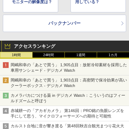
モニターの解像度は？
用している？
バックナンバー
アクセスランキング
1時間
24時間
1週間
1カ月
岡嶋和幸の「あとで買う」 1,905点目：放射冷却素材を採用した
車用サンシェード - デジカメ Watch
岡嶋和幸の「あとで買う」 1,903点目：高密閉で保冷効果が高い
クーラーボックス - デジカメ Watch
カメラバカにつける薬 in デジカメ Watch：こういうのはフィー
ルドズームと呼ぼう
赤城耕一の「アカギカメラ」 第146回：PRO銘の魚眼レンズを
手にして思う、マイクロフォーサーズへの期待と可能性
カルスト台地に音が響き渡る「第48回秋吉台観光まつり花火大