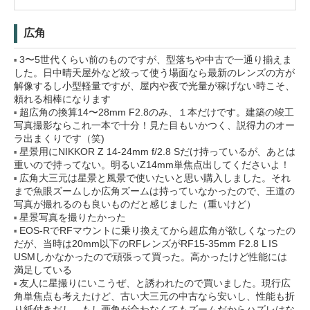
広角
3〜5世代くらい前のものですが、型落ちや中古で一通り揃えま
した。日中晴天屋外など絞って使う場面なら最新のレンズの方が
解像するし小型軽量ですが、屋内や夜で光量が稼げない時こそ、
頼れる相棒になります
超広角の換算14〜28mm F2.8のみ、１本だけです。建築の竣工
写真撮影ならこれ一本で十分！見た目もいかつく、説得力のオー
ラ出まくりです（笑)
星景用にNIKKOR Z 14-24mm f/2.8 Sだけ持っているが、あとは
重いので持ってない。明るいZ14mm単焦点出してくださいよ！
広角大三元は星景と風景で使いたいと思い購入しました。それ
まで魚眼ズームしか広角ズームは持っていなかったので、王道の
写真が撮れるのも良いものだと感じました（重いけど）
星景写真を撮りたかった
EOS-RでRFマウントに乗り換えてから超広角が欲しくなったの
だが、当時は20mm以下のRFレンズがRF15-35mm F2.8 L IS
USMしかなかったので頑張って買った。高かったけど性能には
満足している
友人に星撮りにいこうぜ、と誘われたので買いました。現行広
角単焦点も考えたけど、古い大三元の中古なら安いし、性能も折
り紙付きだし、もし画角が合わなくてもズームだからハズレはな