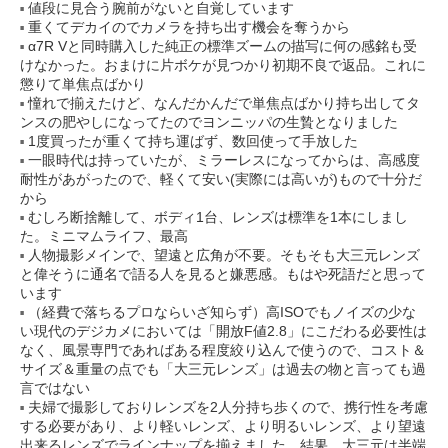
値段に見合う腕前がないと自覚しています
重くてデカイのでカメラを持ち出す機会を奪うから
α7R Vと同時購入した純正の標準ズームの描写に何の感銘も受
けなかった。おまけに片ボケが見つかり初期不良で返品。これに
懲りて単焦点ばかり
憧れで揃えたけど、なんだかんだで単焦点ばかり持ち出してタ
ンスの肥やしになってたのでヨンニッパの生贄となりました
1度買ったが重くて持ち運ばず、数回使って手放した
一眼時代は持っていたが、ミラーレスになってからは、高感度
耐性があがったので、軽くて安い(実際には高いが)もので十分だ
から
むしろ断捨離して、ボディ1台、レンズは標準を1本にしまし
た。ミニマムライフ、最高
人物撮影メインで、望遠と広角が不要。そもそも大三元レンズ
と偉そうに通名で語る人を見ると嫌悪感。もはや死語だと思って
います
（経費で落ちるプロならいざ知らず）高ISOでもノイズの少な
い現代のデジカメにおいては「開放F値2.8」にこだわる必要性は
なく、風景専門であればある程度絞り込んで使うので、コスト＆
サイズ＆重量の点でも「大三元レンズ」は過去の物と言っても過
言ではない
夫婦で撮影しておりレンズを2人分持ち歩くので、携行性を考慮
する必要があり、より軽いレンズ、より明るいレンズ、より望遠
出来るレンズでラインナップを揃えました。結果、大三元は半端