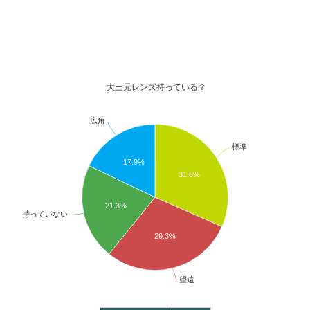
大三元レンズ持っている？
広角
標準
17.9%
31.6%
21.3%
持っていない
29.3%
望遠