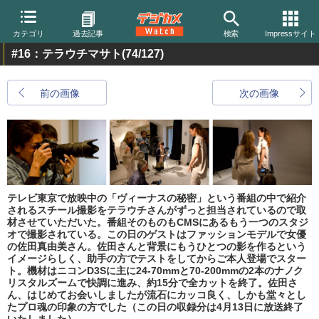
カテゴリ
過去記事
検索
Impressサイト
#16：テラウチマサト
(74/127)
前の画像
次の画像
テレビ東京で放映中の「ヴィーナスの秘密」という番組の中で紹介
されるスチール撮影をテラウチさんがずっと担当されているので取
材させていただいた。番組そのものもCMSにあるもう一つのスタジ
オで撮影されている。この日のゲストはファッションモデルで女優
の佐田真由美さん。佐田さんと背景にもうひとつの影を作るという
イメージらしく、助手の方でテストをしてからご本人登場でスター
ト。機材はニコンD3Sに主に24-70mmと70-200mmの2本のナノク
リスタルズームで快調に進み、約15分で全カットを終了。佐田さ
ん、はじめてお会いしましたが流石にカッコ良く、しかも堂々とし
たプロ魂の印象の方でした（この日の収録分は4月13日に放送終了