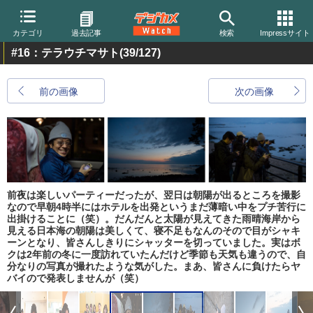
カテゴリ
過去記事
検索
Impressサイト
#16：テラウチマサト
(39/127)
前の画像
次の画像
前夜は楽しいパーティーだったが、翌日は朝陽が出るところを撮影
なので早朝4時半にはホテルを出発というまだ薄暗い中をプチ苦行に
出掛けることに（笑）。だんだんと太陽が見えてきた雨晴海岸から
見える日本海の朝陽は美しくて、寝不足もなんのそので目がシャキ
ーンとなり、皆さんしきりにシャッターを切っていました。実はボ
クは2年前の冬に一度訪れていたんだけど季節も天気も違うので、自
分なりの写真が撮れたような気がした。まあ、皆さんに負けたらヤ
バイので発表しませんが（笑）