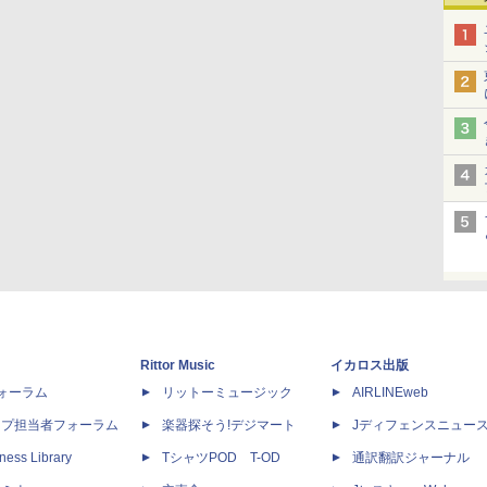
Rittor Music
イカロス出版
dフォーラム
リットーミュージック
AIRLINEweb
ップ担当者フォーラム
楽器探そう!デジマート
Jディフェンスニュー
ness Library
TシャツPOD T-OD
通訳翻訳ジャーナル