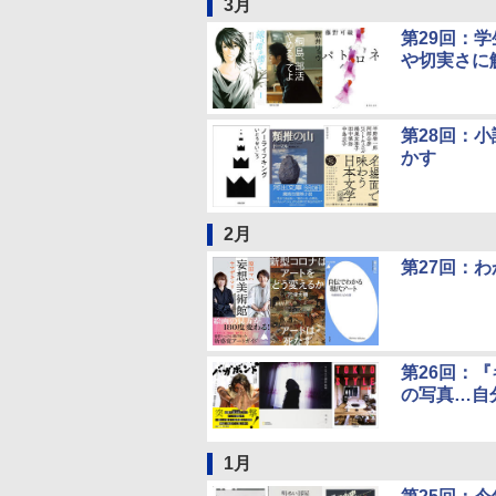
3月
第29回：
や切実さに
第28回：
かす
2月
第27回：
第26回：
の写真…自
1月