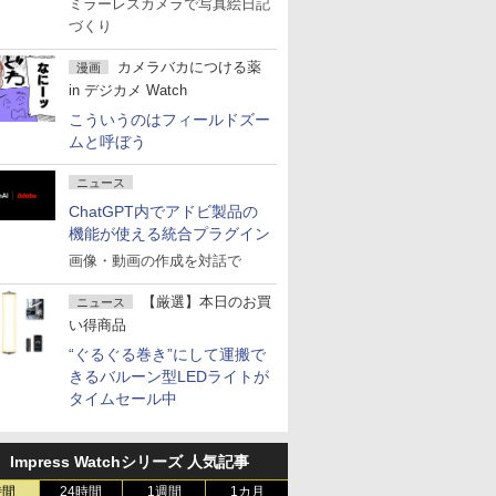
ミラーレスカメラで写真絵日記
づくり
カメラバカにつける薬
漫画
in デジカメ Watch
こういうのはフィールドズー
ムと呼ぼう
ニュース
ChatGPT内でアドビ製品の
機能が使える統合プラグイン
画像・動画の作成を対話で
【厳選】本日のお買
ニュース
い得商品
“ぐるぐる巻き”にして運搬で
きるバルーン型LEDライトが
タイムセール中
Impress Watchシリーズ 人気記事
時間
24時間
1週間
1カ月