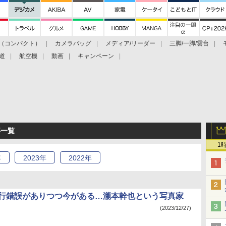
（コンパクト）
カメラバッグ
メディア/リーダー
三脚/一脚/雲台
道
航空機
動画
キャンペーン
事一覧
1
年
2023
年
2022
年
試行錯誤がありつつ今がある…瀧本幹也という写真家
(2023/12/27)