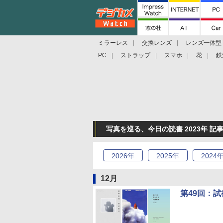
ミラーレス
交換レンズ
レンズ一体型
PC
ストラップ
スマホ
花
鉄
写真を巡る、今日の読書 2023年 記
2026
年
2025
年
2024
12月
第49回：