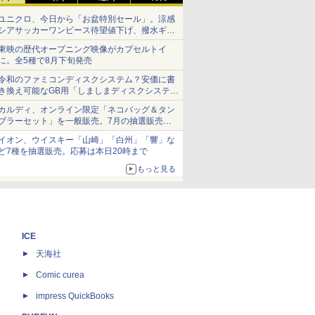
ユニクロ、今日から「お盆特別セール」。涼感
シアサッカーワンピース待望値下げ、撥水ギア
ショーツは1990円に
東映の歴代オープニング映像がカプセルトイ
に。全5種で8月下旬発売
令和のファミコンディスクシステム？安価に書
き換え可能なGB用「しましまディスクシステ
ム」
カルディ、オンライン限定「ネコバッグ＆タン
ブラーセット」を一般販売。7月の抽選販売の
当選無効分
イオン、ウイスキー「山崎」「白州」「響」な
ど7種を抽選販売。応募は本日20時まで
もっと見る
ICE
天海社
ス
Comic curea
impress QuickBooks