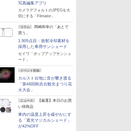
写真編集アプリ
カメラデフォルトのJPEGを大
切にする「Filmator」
岡嶋和幸の「あとで
コラム
買う」
1,905点目：放射冷却素材を
採用した車用サンシェード
セイワ「ポップアップサンシェ
ード」
イベント告知
カルスト台地に音が響き渡る
「第48回秋吉台観光まつり花
火大会」
【厳選】本日のお買
ニュース
い得商品
車内の温度上昇を緩やかにす
る「遮光マジカルシェード」
が42%OFF