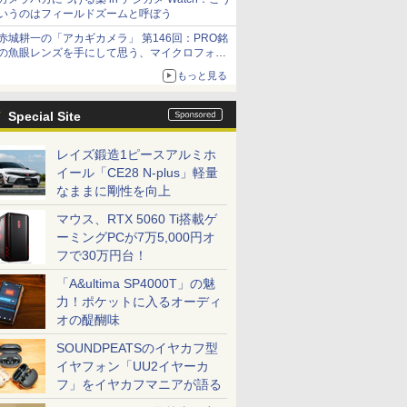
いうのはフィールドズームと呼ぼう
赤城耕一の「アカギカメラ」 第146回：PRO銘
の魚眼レンズを手にして思う、マイクロフォー
サーズへの期待と可能性
もっと見る
Special Site
レイズ鍛造1ピースアルミホ
イール「CE28 N-plus」軽量
なままに剛性を向上
マウス、RTX 5060 Ti搭載ゲ
ーミングPCが7万5,000円オ
フで30万円台！
「A&ultima SP4000T」の魅
力！ポケットに入るオーディ
オの醍醐味
SOUNDPEATSのイヤカフ型
イヤフォン「UU2イヤーカ
フ」をイヤカフマニアが語る