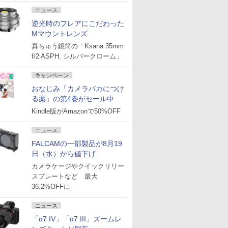
ニュース
逆光時のフレアにこだわった
Mマウントレンズ
真ちゅう鏡筒の「Ksana 35mm
f/2 ASPH. シルバークローム」
キャンペーン
おなじみ「カメラバカにつけ
る薬」の第4巻がセール中
Kindle版がAmazonで50%OFF
ニュース
FALCAMの一部製品が8月19
日（水）から値下げ
カメラケージやクイックリリー
スプレートなど 最大
36.2%OFFに
ニュース
「α7 IV」「α7 III」ズームレ