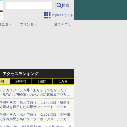
Impress サイト
全カテゴリ
モニター
プリンター
アクセスランキング
時間
24時間
1週間
1カ月
デジカメアイテム丼：ありそうでなかった？
「RAW＋JPEG派」のための写真編集アプリ
カメラデフォルトのJPEGを大切にする
岡嶋和幸の「あとで買う」 1,905点目：放射冷
「Filmator」
却素材を採用した車用サンシェード - デジカメ
Watch
岡嶋和幸の「あとで買う」 1,903点目：高密閉
で保冷効果が高いクーラーボックス - デジカメ
Watch
カメラバカにつける薬 in デジカメ Watch：こう