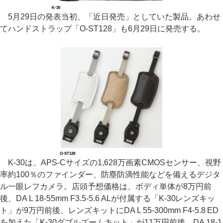
K-30
5月29日の発表当初、「近日発売」としていた製品。あわせ
てハンドストラップ「O-ST128」も6月29日に発売する。
O-ST128
K-30は、APS-Cサイズの1,628万画素CMOSセンサー、視野
率約100％のファインダー、防塵防滴性能などを備えるデジタ
ル一眼レフカメラ。店頭予想価格は、ボディ単体が8万円前
後、DA L 18-55mm F3.5-5.6 ALが付属する「K-30レンズキッ
ト」が9万円前後、レンズキットにDA L 55-300mm F4-5.8 ED
を加えた「K-30ダブルズームキット」が11万円前後、DA 18-1