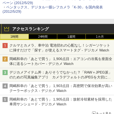
ペーン (2012/5/29)
・
ペンタックス、デジタル一眼レフカメラ「K-30」を国内発表
(2012/5/29)
アクセスランキング
1時間
24時間
1週間
1カ月
クルマとカメラ、車中泊 電池切れの心配なし！シガーソケット
に挿すだけで「探す」が使えるスマートタグ - デジカメ Watch
岡嶋和幸の「あとで買う」 1,906点目：エアコンの冷風を座面全
体に送るシートカバー - デジカメ Watch
デジカメアイテム丼：ありそうでなかった？「RAW＋JPEG派」
のための写真編集アプリ カメラデフォルトのJPEGを大切にす
る「Filmator」
岡嶋和幸の「あとで買う」 1,903点目：高密閉で保冷効果が高い
クーラーボックス - デジカメ Watch
岡嶋和幸の「あとで買う」 1,905点目：放射冷却素材を採用した
車用サンシェード - デジカメ Watch
もっと見る