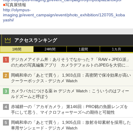
■
写真展情報
http://olympus-
imaging.jp/event_campaign/event/photo_exhibition/120705_koba
yashi/
アクセスランキング
1時間
24時間
1週間
1カ月
デジカメアイテム丼：ありそうでなかった？「RAW＋JPEG派」
のための写真編集アプリ カメラデフォルトのJPEGを大切にす
る「Filmator」
岡嶋和幸の「あとで買う」 1,903点目：高密閉で保冷効果が高い
クーラーボックス - デジカメ Watch
カメラバカにつける薬 in デジカメ Watch：こういうのはフィー
ルドズームと呼ぼう
赤城耕一の「アカギカメラ」 第146回：PRO銘の魚眼レンズを
手にして思う、マイクロフォーサーズへの期待と可能性
岡嶋和幸の「あとで買う」 1,905点目：放射冷却素材を採用した
車用サンシェード - デジカメ Watch