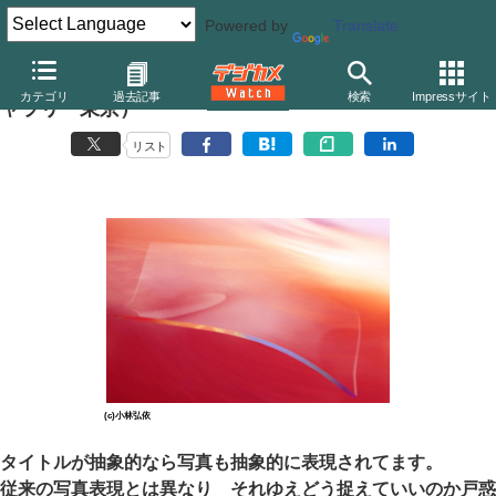
Powered by
Translate
小林弘依写真展「宙 －私はひかり－」（オリンパスギ
カテゴリ
過去記事
検索
Impressサイト
ャラリー東京）
リスト
(c)小林弘依
タイトルが抽象的なら写真も抽象的に表現されてます。
従来の写真表現とは異なり それゆえどう捉えていいのか戸惑