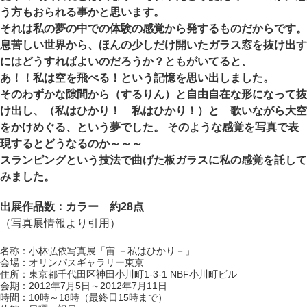
う方もおられる事かと思います。
それは私の夢の中での体験の感覚から発するものだからです。
息苦しい世界から、ほんの少しだけ開いたガラス窓を抜け出す
にはどうすればよいのだろうか？ともがいてると、
あ！！私は空を飛べる！という記憶を思い出しました。
そのわずかな隙間から（するりん）と自由自在な形になって抜
け出し、（私はひかり！ 私はひかり！）と 歌いながら大空
をかけめぐる、という夢でした。 そのような感覚を写真で表
現するとどうなるのか～～～
スランピングという技法で曲げた板ガラスに私の感覚を託して
みました。
出展作品数：カラー 約28点
（写真展情報より引用）
名称：小林弘依写真展「宙 －私はひかり－」
会場：オリンパスギャラリー東京
住所：東京都千代田区神田小川町1-3-1 NBF小川町ビル
会期：2012年7月5日～2012年7月11日
時間：10時～18時（最終日15時まで）